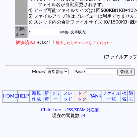
ファイル名が自動変更されます。
4) アップ可能ファイルサイズは1回
500KB
(1KB=10
5) ファイルアップ時はプレビューは利用できません
6) スレッド内の合計ファイルサイズ:[0/1500KB]
残り
削除
/
(半角8文字以内)
キー
解決済み!
BOX/
解決したらチェックしてください!
(ファイルアッ
Mode/
Pass/
新規
新
ツリ
スレ
トピ
ファイル
検
過
HOME
HELP
RANK
作成
着
ー
ッド
ック
一覧
索
去
-
Child Tree
-
(
RSS/SPAM 対応版
)
現在の閲覧数
24