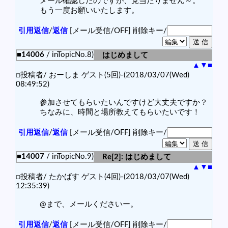
メール確認したのですが、見当たりません～。
もう一度お願いいたします。
引用返信
/
返信
[メール受信/OFF]
削除キー/
■14006
/ inTopicNo.8)
はじめまして
▲
▼
■
□投稿者/ おーしま ゲスト(5回)-(2018/03/07(Wed)
08:49:52)
参加させてもらいたいんですけど大丈夫ですか？
ちなみに、時間と場所教えてもらいたいです！
引用返信
/
返信
[メール受信/OFF]
削除キー/
■14007
/ inTopicNo.9)
Re[2]: はじめまして
▲
▼
■
□投稿者/ たかばす ゲスト(4回)-(2018/03/07(Wed)
12:35:39)
@まで、メールくださいー。
引用返信
/
返信
[メール受信/OFF]
削除キー/