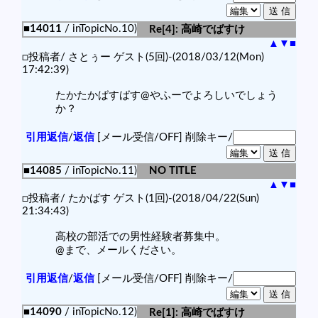
■14011
/ inTopicNo.10)
Re[4]: 高崎でばすけ
▲
▼
■
□投稿者/ さとぅー ゲスト(5回)-(2018/03/12(Mon)
17:42:39)
たかたかばすばす@やふーでよろしいでしょう
か？
引用返信
/
返信
[メール受信/OFF]
削除キー/
■14085
/ inTopicNo.11)
NO TITLE
▲
▼
■
□投稿者/ たかばす ゲスト(1回)-(2018/04/22(Sun)
21:34:43)
高校の部活での男性経験者募集中。
@まで、メールください。
引用返信
/
返信
[メール受信/OFF]
削除キー/
■14090
/ inTopicNo.12)
Re[1]: 高崎でばすけ