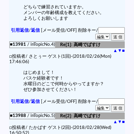
どちらで練習されていますか。
メンバーの年齢構成を教えてください。
よろしくお願いします
引用返信
/
返信
[メール受信/OFF]
削除キー/
■13981
/ inTopicNo.4)
Re[1]: 高崎でばすけ
▲
▼
■
□投稿者/ さとぅー ゲスト(1回)-(2018/02/26(Mon)
17:46:06)
はじめまして！
バスケ経験者です！
水曜日のどこで何時からやってますか？
ぜひ参加させてください！
引用返信
/
返信
[メール受信/OFF]
削除キー/
■13988
/ inTopicNo.5)
Re[2]: 高崎でばすけ
▲
▼
■
□投稿者/ たかばす ゲスト(2回)-(2018/02/28(Wed)
16:50:52)