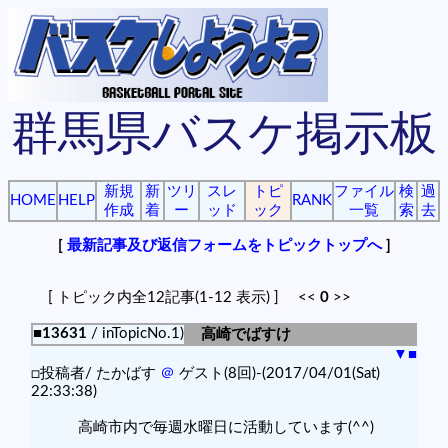
群馬県バスケ掲示板
新規
新
ツリ
スレ
トピ
ファイル
検
過
HOME
HELP
RANK
作成
着
ー
ッド
ック
一覧
索
去
[
最新記事及び返信フォームをトピックトップへ
]
[ トピック内全12記事(1-12 表示) ] <<
0
>>
■13631
/ inTopicNo.1)
高崎でばすけ
▼
■
□投稿者/ たかばす
＠
ゲスト(8回)-(2017/04/01(Sat)
22:33:38)
高崎市内で毎週水曜日に活動しています(^^)