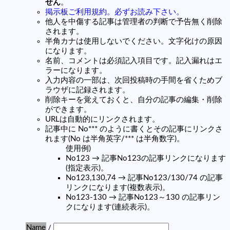
せん
。
掲示板ご利用規約。必ずお読み下さい。
他人を中傷する記事は管理者の判断で予告無く削除
されます。
半角カナは使用しないでください。文字化けの原因
になります。
名前、コメントは必須記入項目です。記入漏れはエ
ラーになります。
入力内容の一部は、次回投稿時の手間を省くためブ
ラウザに記録されます。
削除キーを覚えておくと、自分の記事の編集・削除
ができます。
URLは自動的にリンクされます。
記事中に No*** のように書くとその記事にリンクさ
れます(No は半角英字/*** は半角数字)。
使用例)
No123 → 記事No123の記事リンクになります
(指定表示)。
No123,130,74 → 記事No123/130/74 の記事
リンクになります(複数表示)。
No123-130 → 記事No123～130 の記事リン
クになります(連続表示)。
Name
/