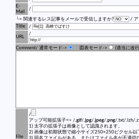
E-
/
Mail
└> 関連するレス記事をメールで受信しますか?
/ 
Title
/
/
URL
Comment/ 通常モード->
図表モード->
(適当に改行
/
アップ可能拡張子=> /
.gif
/
.jpg
/
.jpeg
/
.png
/.txt/.lzh/.
1) 太字の拡張子は画像として認識されます。
2) 画像は初期状態で縮小サイズ250×250ピクセル
File
3) 同名ファイルがある、またはファイル名が不適切