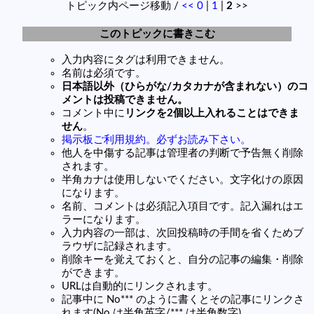
トピック内ページ移動 /
<<
0
|
1
|
2
>>
このトピックに書きこむ
入力内容にタグは利用できません。
名前は必須です。
日本語以外（ひらがな/カタカナが含まれない）のコ
メントは投稿できません。
コメント中に
リンクを2個以上入れることはできま
せん
。
掲示板ご利用規約。必ずお読み下さい。
他人を中傷する記事は管理者の判断で予告無く削除
されます。
半角カナは使用しないでください。文字化けの原因
になります。
名前、コメントは必須記入項目です。記入漏れはエ
ラーになります。
入力内容の一部は、次回投稿時の手間を省くためブ
ラウザに記録されます。
削除キーを覚えておくと、自分の記事の編集・削除
ができます。
URLは自動的にリンクされます。
記事中に No*** のように書くとその記事にリンクさ
れます(No は半角英字/*** は半角数字)。