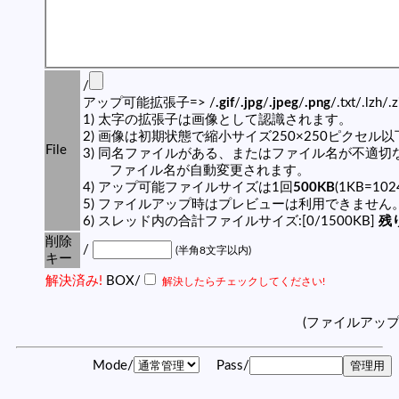
/
アップ可能拡張子=> /
.gif
/
.jpg
/
.jpeg
/
.png
/.txt/.lzh/.
1) 太字の拡張子は画像として認識されます。
2) 画像は初期状態で縮小サイズ250×250ピクセル
File
3) 同名ファイルがある、またはファイル名が不適切
ファイル名が自動変更されます。
4) アップ可能ファイルサイズは1回
500KB
(1KB=10
5) ファイルアップ時はプレビューは利用できません
6) スレッド内の合計ファイルサイズ:[0/1500KB]
残り
削除
/
(半角8文字以内)
キー
解決済み!
BOX/
解決したらチェックしてください!
(ファイルアッ
Mode/
Pass/