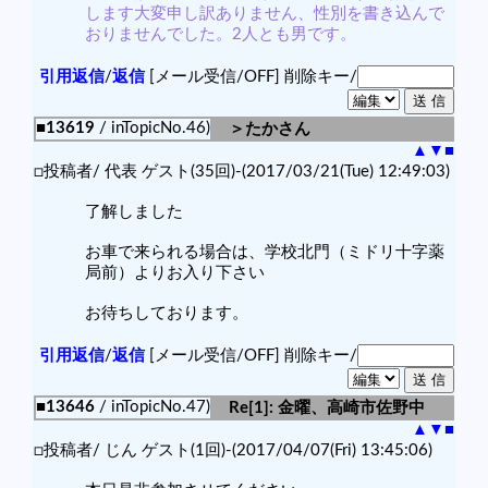
します大変申し訳ありません、性別を書き込んで
おりませんでした。2人とも男です。
引用返信
/
返信
[メール受信/OFF]
削除キー/
■13619
/ inTopicNo.46)
＞たかさん
▲
▼
■
□投稿者/ 代表 ゲスト(35回)-(2017/03/21(Tue) 12:49:03)
了解しました
お車で来られる場合は、学校北門（ミドリ十字薬
局前）よりお入り下さい
お待ちしております。
引用返信
/
返信
[メール受信/OFF]
削除キー/
■13646
/ inTopicNo.47)
Re[1]: 金曜、高崎市佐野中
▲
▼
■
□投稿者/ じん ゲスト(1回)-(2017/04/07(Fri) 13:45:06)