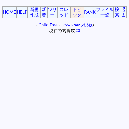
新規
新
ツリ
スレ
トピ
ファイル
検
過
HOME
HELP
RANK
作成
着
ー
ッド
ック
一覧
索
去
-
Child Tree
-
(
RSS/SPAM 対応版
)
現在の閲覧数
33