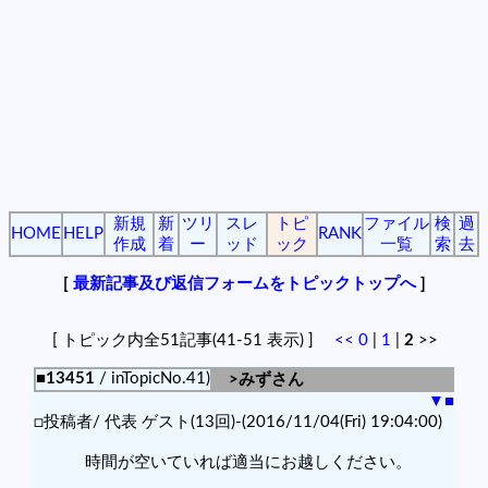
新規
新
ツリ
スレ
トピ
ファイル
検
過
HOME
HELP
RANK
作成
着
ー
ッド
ック
一覧
索
去
[
最新記事及び返信フォームをトピックトップへ
]
[ トピック内全51記事(41-51 表示) ]
<<
0
|
1
|
2
>>
■13451
/ inTopicNo.41)
>みずさん
▼
■
□投稿者/ 代表 ゲスト(13回)-(2016/11/04(Fri) 19:04:00)
時間が空いていれば適当にお越しください。