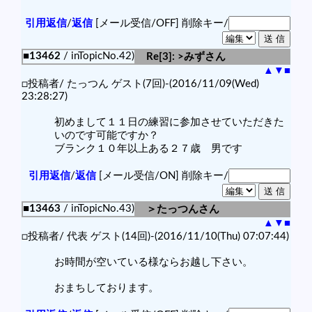
引用返信
/
返信
[メール受信/OFF]
削除キー/
■13462
/ inTopicNo.42)
Re[3]: >みずさん
▲
▼
■
□投稿者/ たっつん ゲスト(7回)-(2016/11/09(Wed)
23:28:27)
初めまして１１日の練習に参加させていただきた
いのです可能ですか？
ブランク１０年以上ある２７歳 男です
引用返信
/
返信
[メール受信/ON]
削除キー/
■13463
/ inTopicNo.43)
＞たっつんさん
▲
▼
■
□投稿者/ 代表 ゲスト(14回)-(2016/11/10(Thu) 07:07:44)
お時間が空いている様ならお越し下さい。
おまちしております。