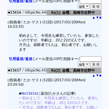
引用返信
/
返信
[メール受信/OFF]
削除キー/
■13616
/ inTopicNo.44)
Re[1]: 金曜、高崎市佐野中
▲
▼
■
□投稿者/ たか ゲスト(11回)-(2017/03/20(Mon)
16:23:35)
初めまして、今現在も練習していたら、参加した
いのですが、年齢は、20と22の2人です。
片方は、経験者で1人は、初心者です。お願いし
ます
引用返信
/
返信
[メール受信/OFF]
削除キー/
■13617
/ inTopicNo.45)
Re[2]: 金曜、高崎市佐野中
▲
▼
■
□投稿者/ たか ゲスト(12回)-(2017/03/20(Mon)
23:26:56)
■
No13616
に返信(たかさんの記事)
> 初めまして、今現在も練習していたら、参加し
たいのですが、年齢は、20と22の2人です。
> 片方は、経験者で1人は、初心者です。お願い