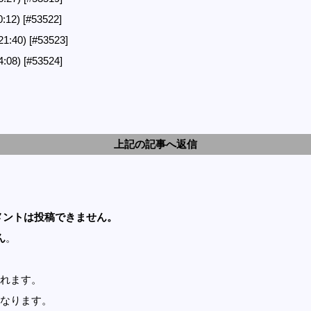
0:12)
[#53522]
21:40)
[#53523]
4:08)
[#53524]
上記の記事へ返信
メントは投稿できません。
ん
。
れます。
なります。