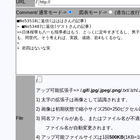
URL
/
Comment/ 通常モード->
図表モード->
(適当に改行
/
アップ可能拡張子=> /
.gif
/
.jpg
/
.jpeg
/
.png
/.txt/.lzh/
1) 太字の拡張子は画像として認識されます。
2) 画像は初期状態で縮小サイズ250×250ピク
File
3) 同名ファイルがある、またはファイル名が不
ファイル名が自動変更されます。
4) アップ可能ファイルサイズは1回
500KB
(1KB=