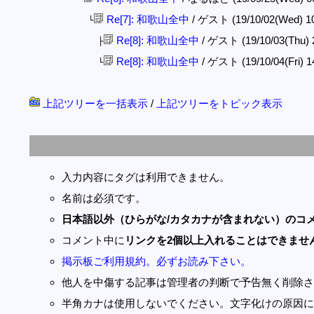
Re[7]: 和歌山全中
/ ゲスト (19/10/02(Wed) 1
└
Re[8]: 和歌山全中
/ ゲスト (19/10/03(Thu) 
├
Re[8]: 和歌山全中
/ ゲスト (19/10/04(Fri) 1
└
上記ツリーを一括表示
/
上記ツリーをトピック表示
入力内容にタグは利用できません。
名前は必須です。
日本語以外（ひらがな/カタカナが含まれない）のコ
コメント中に
リンクを2個以上入れることはできませ
掲示板ご利用規約。必ずお読み下さい。
他人を中傷する記事は管理者の判断で予告無く削除さ
半角カナは使用しないでください。文字化けの原因に