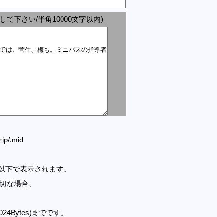
して下さい/半角10000文字以内)
.zip/.mid
セル以下で表示されます。
適切な場合、
1024Bytes)までです。