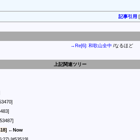
記事引用
→Re[6]: 和歌山全中
/なるほど
上記関連ツリー
]
53470]
3483]
#53487]
18]
←Now
6:27)
[#53519]