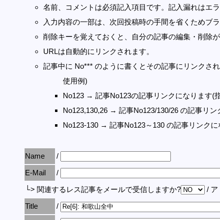
名前、コメントは必須記入項目です。記入漏れはエラ
入力内容の一部は、次回投稿時の手間を省くためブラ
削除キーを覚えておくと、自分の記事の編集・削除が
URLは自動的にリンクされます。
記事中に No*** のように書くとその記事にリンクされま
使用例)
No123 → 記事No123の記事リンクになります(
No123,130,26 → 記事No123/130/26 の
No123-130 → 記事No123～130 の記事リン
Name
/
E-Mail
/
└> 関連するレス記事をメールで受信しますか?
/ 
Title
/