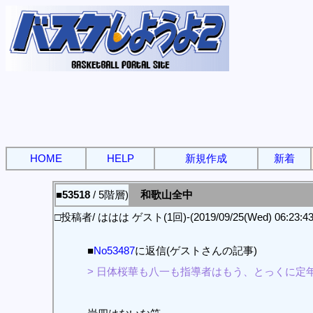
HOME
HELP
新規作成
新着
■53518
/ 5階層)
和歌山全中
□投稿者/ ははは ゲスト(1回)-(2019/09/25(Wed) 06:23:43
■
No53487
に返信(ゲストさんの記事)
> 日体桜華も八一も指導者はもう、とっくに定