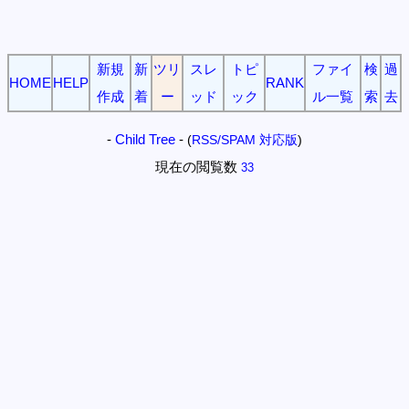
新規
新
ツリ
スレ
トピ
ファイ
検
過
HOME
HELP
RANK
作成
着
ー
ッド
ック
ル一覧
索
去
-
Child Tree
-
(
RSS/SPAM 対応版
)
現在の閲覧数
33