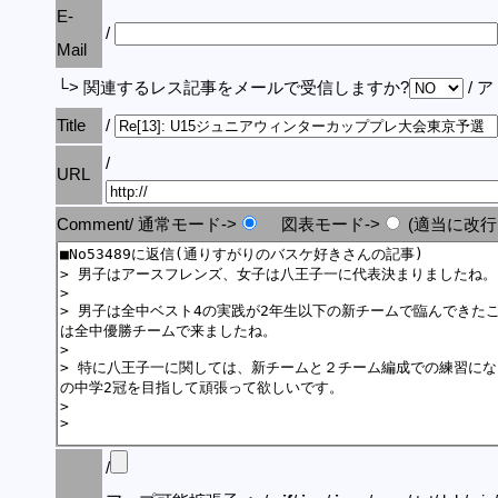
E-
/
Mail
└> 関連するレス記事をメールで受信しますか?
/ 
Title
/
/
URL
Comment/ 通常モード->
図表モード->
(適当に改行
/