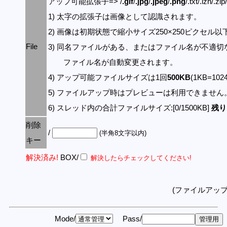
アップ可能拡張子=> /
.gif
/
.jpg
/
.jpeg
/
.png
/.txt/.lzh/.zi
1) 太字の拡張子は画像として認識されます。
2) 画像は初期状態で縮小サイズ250×250ピクセル
File
3) 同名ファイルがある、またはファイル名が不適切
ファイル名が自動変更されます。
4) アップ可能ファイルサイズは1回
500KB
(1KB=10
5) ファイルアップ時はプレビューは利用できません
6) スレッド内の合計ファイルサイズ:[0/1500KB]
残り:
削除
/
(半角8文字以内)
キー
解決済み!
BOX/
解決したらチェックしてください!
(ファイルアッ
Mode/
Pass/