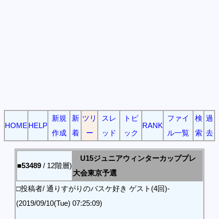
新規
新
ツリ
スレ
トピ
ファイ
検
過
HOME
HELP
RANK
作成
着
ー
ッド
ック
ル一覧
索
去
U15ジュニアウィンターカッププレ
■53489
/ 12階層)
大会東京予選
□投稿者/ 通りすがりのバスケ好き ゲスト(4回)-
(2019/09/10(Tue) 07:25:09)