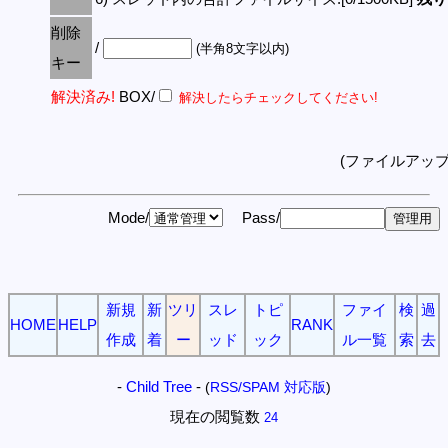
削除
/
(半角8文字以内)
キー
解決済み!
BOX/
解決したらチェックしてください!
(ファイルアッ
Mode/
Pass/
新規
新
ツリ
スレ
トピ
ファイ
検
過
HOME
HELP
RANK
作成
着
ー
ッド
ック
ル一覧
索
去
-
Child Tree
-
(
RSS/SPAM 対応版
)
現在の閲覧数
24