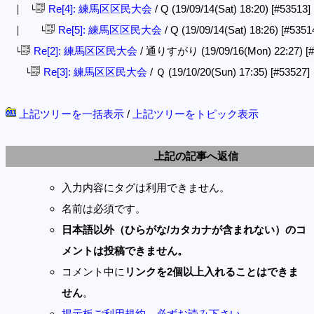
Re[4]: 練馬区区民大会
/ Q (19/09/14(Sat) 18:20)
[#53513]
│ └
Re[5]: 練馬区区民大会
/ Q (19/09/14(Sat) 18:26)
[#5351
│ └
Re[2]: 練馬区区民大会
/ 通りすがり (19/09/16(Mon) 22:27)
[
└
Re[3]: 練馬区区民大会
/ Ｑ (19/10/20(Sun) 17:35)
[#53527]
└
上記ツリーを一括表示
/
上記ツリーをトピック表示
上記の記事へ返信
入力内容にタグは利用できません。
名前は必須です。
日本語以外（ひらがな/カタカナが含まれない）のコ
メントは投稿できません。
コメント中に
リンクを2個以上入れることはできま
せん
。
掲示板ご利用規約。必ずお読み下さい。