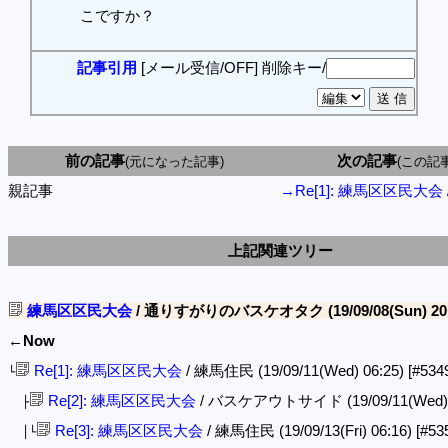
こですか？
記事引用
[メール受信/OFF]
削除キー/
前の記事
次の記事
(元になった記事)
(この記
親記事
→Re[1]: 練馬区区民大会
上記関連ツリー
練馬区区民大会
/ 通りすがりのバスケオタク (19/09/08(Sun) 20
←Now
Re[1]: 練馬区区民大会
/ 練馬住民 (19/09/11(Wed) 06:25)
[#534
└
Re[2]: 練馬区区民大会
/ バスケアウトサイド (19/09/11(Wed) 
├
Re[3]: 練馬区区民大会
/ 練馬住民 (19/09/13(Fri) 06:16)
[#53
│└