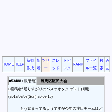
新規
新
ツリ
スレ
トピ
ファイ
検
過
HOME
HELP
RANK
作成
着
ー
ッド
ック
ル一覧
索
去
■53488
/ 親階層)
練馬区区民大会
□投稿者/ 通りすがりのバスケオタク ゲスト(1回)-
(2019/09/08(Sun) 20:09:15)
もう始まってるようですが今年の注目チームはど