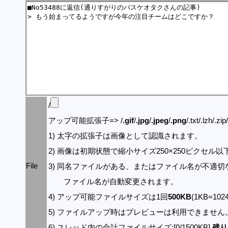
/
アップ可能拡張子=> /
.gif
/
.jpg
/
.jpeg
/
.png
/.txt/.lzh/.zi
1) 太字の拡張子は画像として認識されます。
2) 画像は初期状態で縮小サイズ250×250ピクセル
File
3) 同名ファイルがある、またはファイル名が不適切
ファイル名が自動変更されます。
4) アップ可能ファイルサイズは1回
500KB
(1KB=10
5) ファイルアップ時はプレビューは利用できません
6) スレッド内の合計ファイルサイズ:[0/1500KB]
残り: