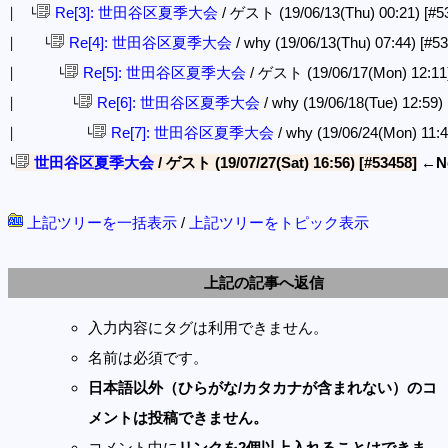
Re[3]: 世田谷区夏季大会
/ ゲスト (19/06/13(Thu) 00:21)
[#5
│ └
Re[4]: 世田谷区夏季大会
/ why (19/06/13(Thu) 07:44)
[#53
│ └
Re[5]: 世田谷区夏季大会
/ ゲスト (19/06/17(Mon) 12:1
│ └
Re[6]: 世田谷区夏季大会
/ why (19/06/18(Tue) 12:59)
│ └
Re[7]: 世田谷区夏季大会
/ why (19/06/24(Mon) 11:
│ └
世田谷区夏季大会
/ ゲスト (19/07/27(Sat) 16:56)
[#53458]
←N
└
上記ツリーを一括表示
/
上記ツリーをトピック表示
上記の記事へ返信
入力内容にタグは利用できません。
名前は必須です。
日本語以外（ひらがな/カタカナが含まれない）のコ
メントは投稿できません。
コメント中に
リンクを2個以上入れることはできま