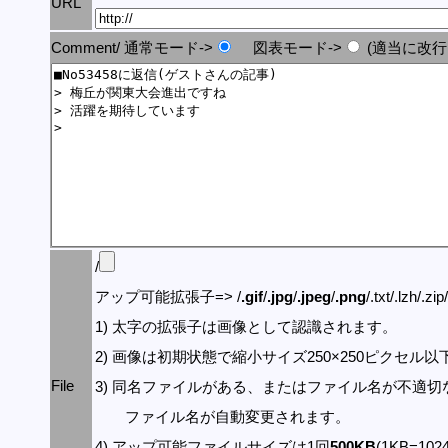
URL
Comment/ 通常モード->
図表モード->
(適当に改行
/
アップ可能拡張子=> /
.gif
/
.jpg
/
.jpeg
/
.png
/.txt/.lzh/.zi
1) 太字の拡張子は画像として認識されます。
2) 画像は初期状態で縮小サイズ250×250ピクセル
File
3) 同名ファイルがある、またはファイル名が不適切
ファイル名が自動変更されます。
4) アップ可能ファイルサイズは1回
500KB
(1KB=10