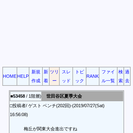
新規
新
ツリ
スレ
トピ
ファイ
検
過
HOME
HELP
RANK
作成
着
ー
ッド
ック
ル一覧
索
去
■53458
/ 1階層)
世田谷区夏季大会
□投稿者/ ゲスト ベンチ(202回)-(2019/07/27(Sat)
16:56:08)
梅丘が関東大会進出ですね