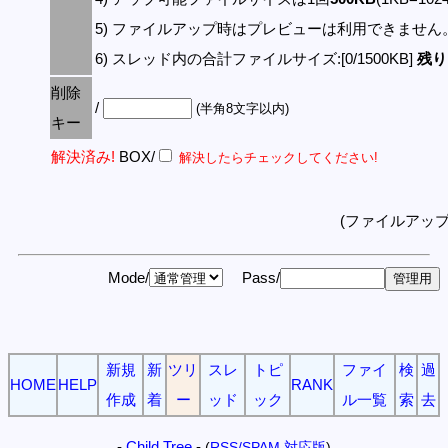
5) ファイルアップ時はプレビューは利用できません
6) スレッド内の合計ファイルサイズ:[0/1500KB]
残り:
削除
/
(半角8文字以内)
キー
解決済み!
BOX/
解決したらチェックしてください!
(ファイルアッ
Mode/
Pass/
新規
新
ツリ
スレ
トピ
ファイ
検
過
HOME
HELP
RANK
作成
着
ー
ッド
ック
ル一覧
索
去
-
Child Tree
-
(
RSS/SPAM 対応版
)