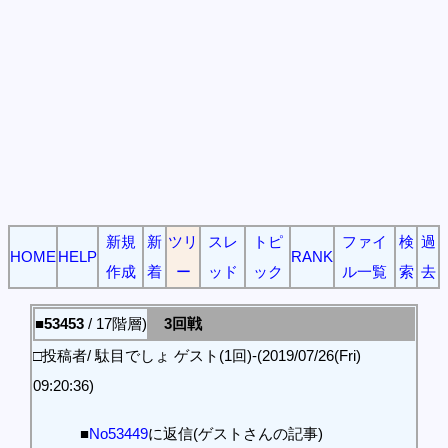
新規
新
ツリ
スレ
トピ
ファイ
検
過
HOME
HELP
RANK
作成
着
ー
ッド
ック
ル一覧
索
去
■53453
/ 17階層)
3回戦
□投稿者/ 駄目でしょ ゲスト(1回)-(2019/07/26(Fri)
09:20:36)
■
No53449
に返信(ゲストさんの記事)