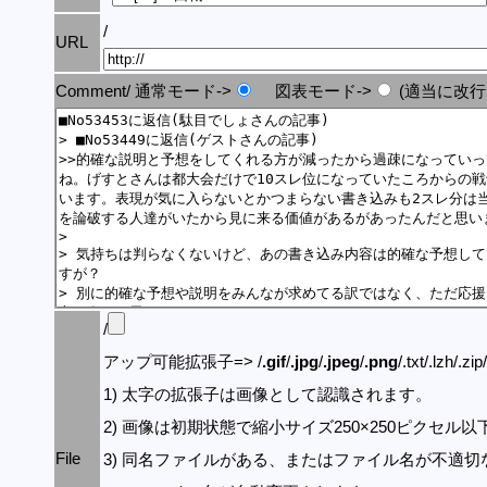
/
URL
Comment/ 通常モード->
図表モード->
(適当に改行
/
アップ可能拡張子=> /
.gif
/
.jpg
/
.jpeg
/
.png
/.txt/.lzh/.zi
1) 太字の拡張子は画像として認識されます。
2) 画像は初期状態で縮小サイズ250×250ピクセル
File
3) 同名ファイルがある、またはファイル名が不適切