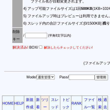
ファイル名が自動変更されます。
4) アップ可能ファイルサイズは1回
500KB
(1KB=10
5) ファイルアップ時はプレビューは利用できません
6) スレッド内の合計ファイルサイズ:[0/1500KB]
残り:
削除
/
(半角8文字以内)
キー
解決済み!
BOX/
解決したらチェックしてください!
(ファイルアッ
Mode/
Pass/
新規
新
ツリ
スレ
トピ
ファイ
検
過
HOME
HELP
RANK
作成
着
ー
ッド
ック
ル一覧
索
去