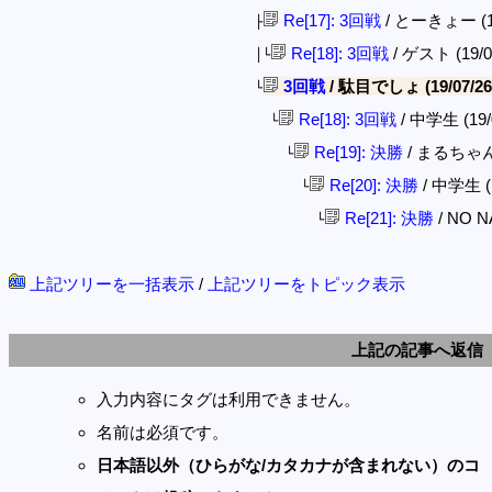
Re[17]: 3回戦
/ とーきょー (19/
├
Re[18]: 3回戦
/ ゲスト (19/07
│└
3回戦
/ 駄目でしょ (19/07/26(F
└
Re[18]: 3回戦
/ 中学生 (19/0
└
Re[19]: 決勝
/ まるちゃん (1
└
Re[20]: 決勝
/ 中学生 (19
└
Re[21]: 決勝
/ NO NA
└
上記ツリーを一括表示
/
上記ツリーをトピック表示
上記の記事へ返信
入力内容にタグは利用できません。
名前は必須です。
日本語以外（ひらがな/カタカナが含まれない）のコ