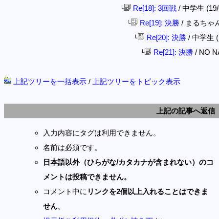
Re[18]: 3回戦
/ 中学生 (19/0
└
Re[19]: 決勝
/ まるちゃん (1
└
Re[20]: 決勝
/ 中学生 (19
└
Re[21]: 決勝
/ NO NA
└
上記ツリーを一括表示
/
上記ツリーをトピック表示
上記の記事へ返信
入力内容にタグは利用できません。
名前は必須です。
日本語以外（ひらがな/カタカナが含まれない）のコ
メントは投稿できません。
コメント中に
リンクを2個以上入れることはできま
せん
。