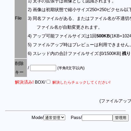
1) 太字の拡張子は画像として認識されます。
2) 画像は初期状態で縮小サイズ250×250ピクセル
File
3) 同名ファイルがある、またはファイル名が不適切
ファイル名が自動変更されます。
4) アップ可能ファイルサイズは1回
500KB
(1KB=10
5) ファイルアップ時はプレビューは利用できません
6) スレッド内の合計ファイルサイズ:[0/1500KB]
残り:
削除
/
(半角8文字以内)
キー
解決済み!
BOX/
解決したらチェックしてください!
(ファイルアッ
Mode/
Pass/