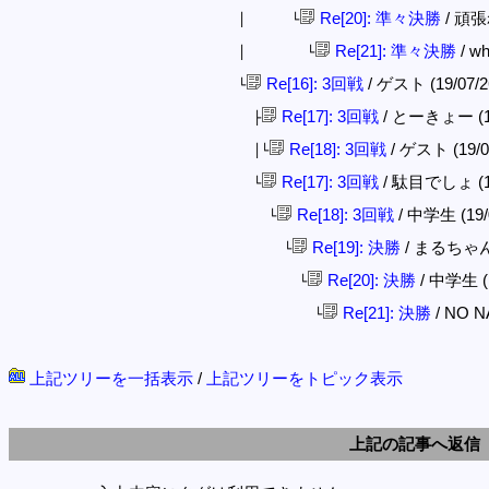
Re[20]: 準々決勝
/ 頑張れ
│ └
Re[21]: 準々決勝
/ wh
│ └
Re[16]: 3回戦
/ ゲスト (19/07/26
└
Re[17]: 3回戦
/ とーきょー (19/
├
Re[18]: 3回戦
/ ゲスト (19/07
│└
Re[17]: 3回戦
/ 駄目でしょ (19/
└
Re[18]: 3回戦
/ 中学生 (19/0
└
Re[19]: 決勝
/ まるちゃん (1
└
Re[20]: 決勝
/ 中学生 (19
└
Re[21]: 決勝
/ NO NA
└
上記ツリーを一括表示
/
上記ツリーをトピック表示
上記の記事へ返信