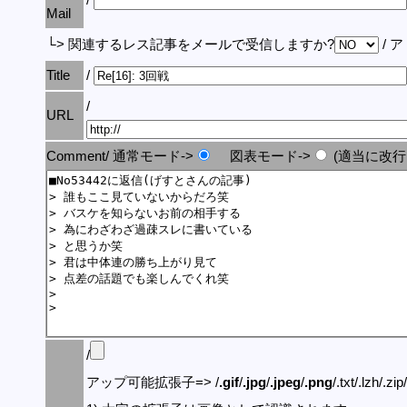
Mail
└> 関連するレス記事をメールで受信しますか?
/ 
Title
/
/
URL
Comment/ 通常モード->
図表モード->
(適当に改行
/
アップ可能拡張子=> /
.gif
/
.jpg
/
.jpeg
/
.png
/.txt/.lzh/.zi