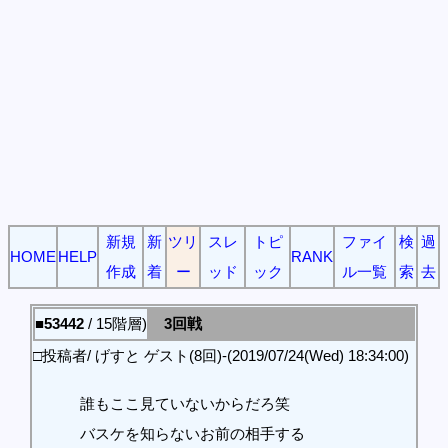
新規
新
ツリ
スレ
トピ
ファイ
検
過
HOME
HELP
RANK
作成
着
ー
ッド
ック
ル一覧
索
去
■53442
/ 15階層)
3回戦
□投稿者/ げすと ゲスト(8回)-(2019/07/24(Wed) 18:34:00)
誰もここ見ていないからだろ笑
バスケを知らないお前の相手する