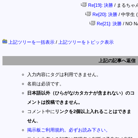
Re[19]: 決勝
/ まるちゃん (1
└
Re[20]: 決勝
/ 中学生 (19
└
Re[21]: 決勝
/ NO NA
└
上記ツリーを一括表示
/
上記ツリーをトピック表示
上記の記事へ返信
入力内容にタグは利用できません。
名前は必須です。
日本語以外（ひらがな/カタカナが含まれない）のコ
メントは投稿できません。
コメント中に
リンクを2個以上入れることはできま
せん
。
掲示板ご利用規約。必ずお読み下さい。