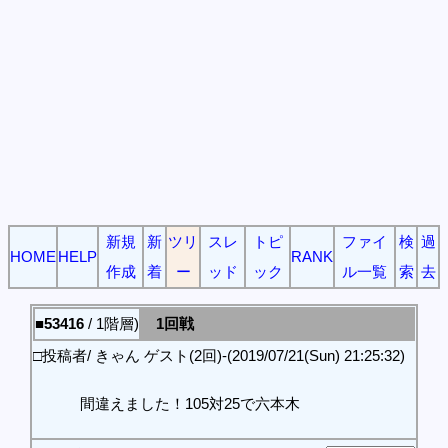
新規
新
ツリ
スレ
トピ
ファイ
検
過
HOME
HELP
RANK
作成
着
ー
ッド
ック
ル一覧
索
去
■53416
/ 1階層)
1回戦
□投稿者/ きゃん ゲスト(2回)-(2019/07/21(Sun) 21:25:32)
間違えました！105対25で六本木