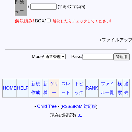
削除
/
(半角8文字以内)
キー
解決済み!
BOX/
解決したらチェックしてください!
(ファイルアッ
Mode/
Pass/
新規
新
ツリ
スレ
トピ
ファイ
検
過
HOME
HELP
RANK
作成
着
ー
ッド
ック
ル一覧
索
去
-
Child Tree
-
(
RSS/SPAM 対応版
)
現在の閲覧数
31