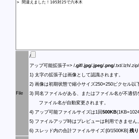
/
アップ可能拡張子=> /
.gif
/
.jpg
/
.jpeg
/
.png
/.txt/.lzh/.zi
1) 太字の拡張子は画像として認識されます。
2) 画像は初期状態で縮小サイズ250×250ピクセル
File
3) 同名ファイルがある、またはファイル名が不適切
ファイル名が自動変更されます。
4) アップ可能ファイルサイズは1回
500KB
(1KB=10
5) ファイルアップ時はプレビューは利用できません
6) スレッド内の合計ファイルサイズ:[0/1500KB]
残り: