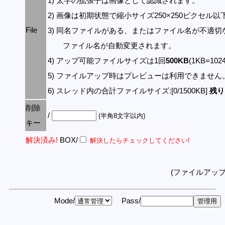
1) 太字の拡張子は画像として認識されます。
2) 画像は初期状態で縮小サイズ250×250ピクセル
File
3) 同名ファイルがある、またはファイル名が不適切
ファイル名が自動変更されます。
4) アップ可能ファイルサイズは1回
500KB
(1KB=10
5) ファイルアップ時はプレビューは利用できません
6) スレッド内の合計ファイルサイズ:[0/1500KB]
残り:
削除
/
(半角8文字以内)
キー
解決済み!
BOX/
解決したらチェックしてください!
(ファイルアッ
Mode/
Pass/