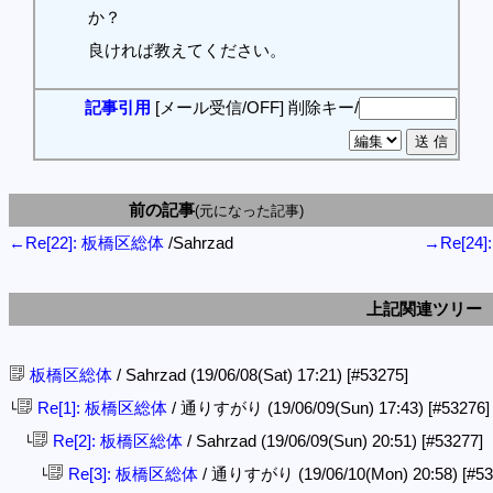
か？
良ければ教えてください。
記事引用
[メール受信/OFF]
削除キー/
前の記事
(元になった記事)
←Re[22]: 板橋区総体
/Sahrzad
→Re[24
上記関連ツリー
板橋区総体
/ Sahrzad (19/06/08(Sat) 17:21)
[#53275]
Re[1]: 板橋区総体
/ 通りすがり (19/06/09(Sun) 17:43)
[#53276]
└
Re[2]: 板橋区総体
/ Sahrzad (19/06/09(Sun) 20:51)
[#53277]
└
Re[3]: 板橋区総体
/ 通りすがり (19/06/10(Mon) 20:58)
[#53
└