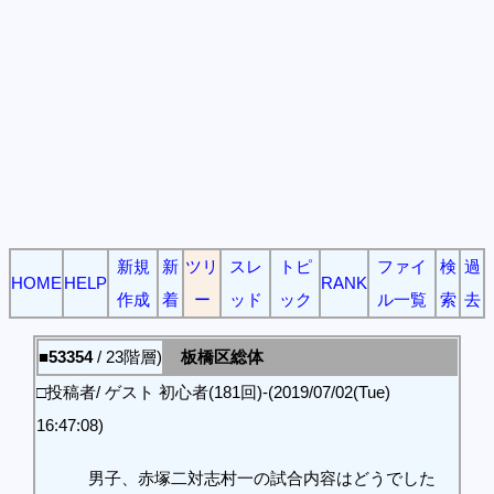
新規
新
ツリ
スレ
トピ
ファイ
検
過
HOME
HELP
RANK
作成
着
ー
ッド
ック
ル一覧
索
去
■53354
/ 23階層)
板橋区総体
□投稿者/ ゲスト 初心者(181回)-(2019/07/02(Tue)
16:47:08)
男子、赤塚二対志村一の試合内容はどうでした