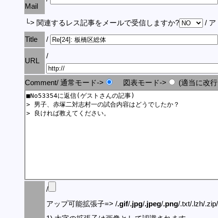
Mail
└> 関連するレス記事をメールで受信しますか?
/ 
Title
/
/
URL
Comment/ 通常モード->
図表モード->
(適当に改行
/
アップ可能拡張子=> /
.gif
/
.jpg
/
.jpeg
/
.png
/.txt/.lzh/.zi