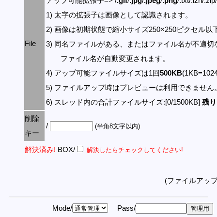
アップ可能拡張子=> /
.gif
/
.jpg
/
.jpeg
/
.png
/.txt/.lzh/.zi
1) 太字の拡張子は画像として認識されます。
2) 画像は初期状態で縮小サイズ250×250ピクセル
File
3) 同名ファイルがある、またはファイル名が不適切
ファイル名が自動変更されます。
4) アップ可能ファイルサイズは1回
500KB
(1KB=10
5) ファイルアップ時はプレビューは利用できません
6) スレッド内の合計ファイルサイズ:[0/1500KB]
残り:
削除
/
(半角8文字以内)
キー
解決済み!
BOX/
解決したらチェックしてください!
(ファイルアッ
Mode/
Pass/