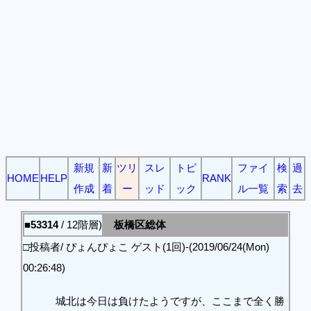
新規
新
ツリ
スレ
トピ
ファイ
検
過
HOME
HELP
RANK
作成
着
ー
ッド
ック
ル一覧
索
去
■53314
/ 12階層)
板橋区総体
□投稿者/ ぴょんぴょこ ゲスト(1回)-(2019/06/24(Mon)
00:26:48)
城北は今日は負けたようですが、ここまで全く勝