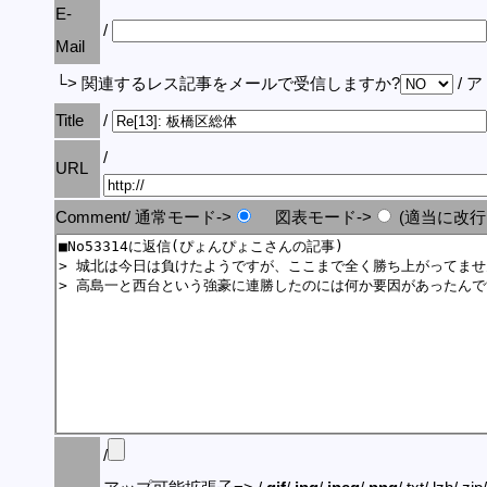
E-
/
Mail
└> 関連するレス記事をメールで受信しますか?
/ 
Title
/
/
URL
Comment/ 通常モード->
図表モード->
(適当に改行
/