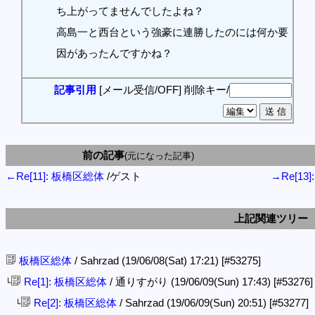
ち上がってませんでしたよね？
高島一と西台という強豪に連勝したのには何か要
因があったんですかね？
記事引用
[メール受信/OFF]
削除キー/
前の記事
(元になった記事)
←Re[11]: 板橋区総体
/ゲスト
→Re[13
上記関連ツリー
板橋区総体
/ Sahrzad (19/06/08(Sat) 17:21)
[#53275]
Re[1]: 板橋区総体
/ 通りすがり (19/06/09(Sun) 17:43)
[#53276]
└
Re[2]: 板橋区総体
/ Sahrzad (19/06/09(Sun) 20:51)
[#53277]
└