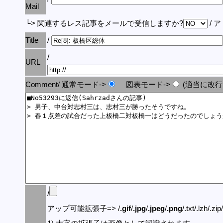
Mail
└> 関連するレス記事をメールで受信しますか?
/ 
Title
/
/
URL
Comment/ 通常モード->
図表モード->
(適当に改行
/
アップ可能拡張子=> /
.gif
/
.jpg
/
.jpeg
/
.png
/.txt/.lzh/.zi