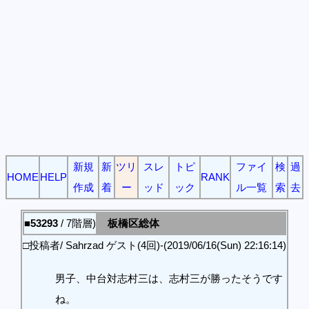
新規
新
ツリ
スレ
トピ
ファイ
検
過
HOME
HELP
RANK
作成
着
ー
ッド
ック
ル一覧
索
去
■53293
/ 7階層)
板橋区総体
□投稿者/ Sahrzad ゲスト(4回)-(2019/06/16(Sun) 22:16:14)
男子、中台対志村三は、志村三が勝ったそうです
ね。