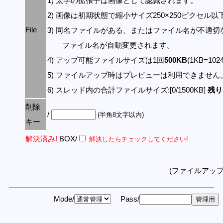
1) 太字の拡張子は画像として認識されます。
2) 画像は初期状態で縮小サイズ250×250ピクセル
File
3) 同名ファイルがある、またはファイル名が不適切
ファイル名が自動変更されます。
4) アップ可能ファイルサイズは1回
500KB
(1KB=10
5) ファイルアップ時はプレビューは利用できません
6) スレッド内の合計ファイルサイズ:[0/1500KB]
残り:
削除
/
(半角8文字以内)
キー
解決済み!
BOX/
解決したらチェックしてください!
(ファイルアッ
Mode/
Pass/