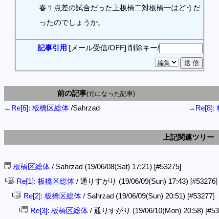
春１点差の試合だった上板橋二対板橋一はどうだ
ったのでしょうか。
記事引用
[メール受信/OFF]
削除キー/
前の記事
(元になった記事)
←Re[6]: 板橋区総体
/Sahrzad
→Re[8]
上記関連ツリー
板橋区総体
/ Sahrzad (19/06/08(Sat) 17:21)
[#53275]
Re[1]: 板橋区総体
/ 通りすがり (19/06/09(Sun) 17:43)
[#53276]
└
Re[2]: 板橋区総体
/ Sahrzad (19/06/09(Sun) 20:51)
[#53277]
└
Re[3]: 板橋区総体
/ 通りすがり (19/06/10(Mon) 20:58)
[#53
└