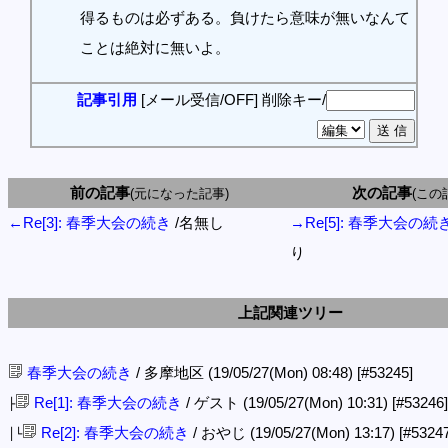
得るものは必ずある。負けたら意味が無いなんて
ことは絶対に無いよ。
記事引用
[メール受信/OFF]
削除キー/
前の記事
次の記事
(元になった記事)
(この
←Re[3]: 春季大会の続き
/名無し
→Re[5]: 春季大会の続
り
上記関連ツリー
春季大会の続き
/ 多摩地区 (19/05/27(Mon) 08:48)
[#53245]
Re[1]: 春季大会の続き
/ ゲスト (19/05/27(Mon) 10:31)
[#53246]
├
Re[2]: 春季大会の続き
/ おやじ (19/05/27(Mon) 13:17)
[#53247
│└