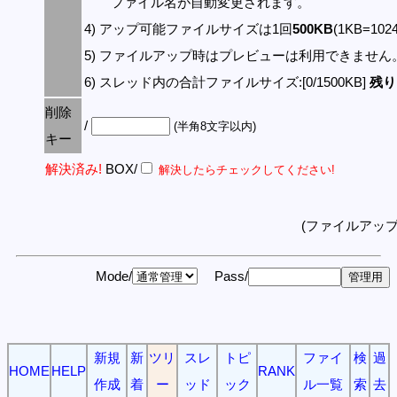
ファイル名が自動変更されます。
4) アップ可能ファイルサイズは1回
500KB
(1KB=10
5) ファイルアップ時はプレビューは利用できません
6) スレッド内の合計ファイルサイズ:[0/1500KB]
残り:
削除
/
(半角8文字以内)
キー
解決済み!
BOX/
解決したらチェックしてください!
(ファイルアッ
Mode/
Pass/
新規
新
ツリ
スレ
トピ
ファイ
検
過
HOME
HELP
RANK
作成
着
ー
ッド
ック
ル一覧
索
去