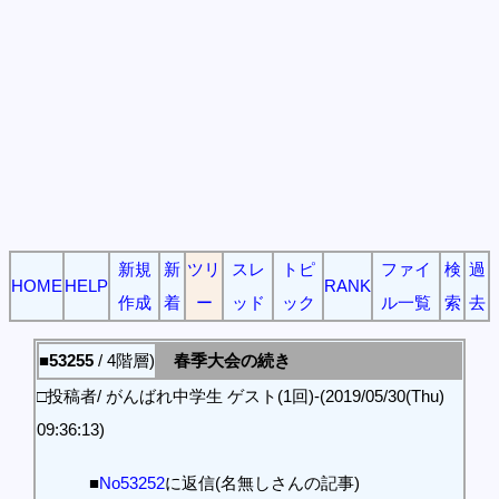
新規
新
ツリ
スレ
トピ
ファイ
検
過
HOME
HELP
RANK
作成
着
ー
ッド
ック
ル一覧
索
去
■53255
/ 4階層)
春季大会の続き
□投稿者/ がんばれ中学生 ゲスト(1回)-(2019/05/30(Thu)
09:36:13)
■
No53252
に返信(名無しさんの記事)