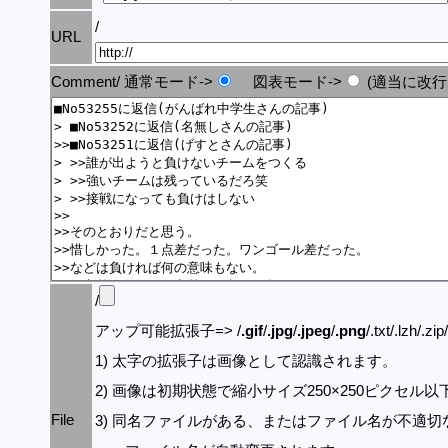
/
URL
Comment/ 通常モード->
図表モード->
(適当に改行
/
アップ可能拡張子=> /
.gif
/
.jpg
/
.jpeg
/
.png
/.txt/.lzh/.zi
1) 太字の拡張子は画像として認識されます。
2) 画像は初期状態で縮小サイズ250×250ピクセル
File
3) 同名ファイルがある、またはファイル名が不適切