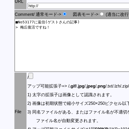
URL
Comment/ 通常モード->
図表モード->
(適当に改行
/
アップ可能拡張子=> /
.gif
/
.jpg
/
.jpeg
/
.png
/.txt/.lzh/.zi
1) 太字の拡張子は画像として認識されます。
2) 画像は初期状態で縮小サイズ250×250ピクセル
File
3) 同名ファイルがある、またはファイル名が不適切
ファイル名が自動変更されます。