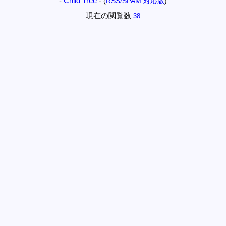
-
Child Tree
-
(
RSS/SPAM 対応版
)
現在の閲覧数
38