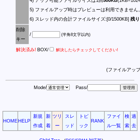
4) アップ可能ファイルサイズは1回
500KB
(1KB=10
5) ファイルアップ時はプレビューは利用できません
6) スレッド内の合計ファイルサイズ:[0/1500KB]
残り:
削除
/
(半角8文字以内)
キー
解決済み!
BOX/
解決したらチェックしてください!
(ファイルアッ
Mode/
Pass/
新規
新
ツリ
スレ
トピ
ファイ
検
過
HOME
HELP
RANK
作成
着
ー
ッド
ック
ル一覧
索
去