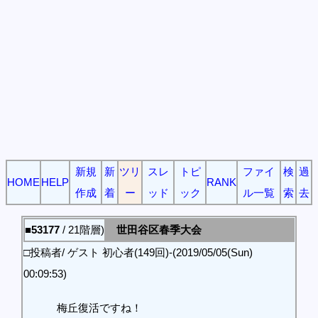
新規
新
ツリ
スレ
トピ
ファイ
検
過
HOME
HELP
RANK
作成
着
ー
ッド
ック
ル一覧
索
去
■53177
/ 21階層)
世田谷区春季大会
□投稿者/ ゲスト 初心者(149回)-(2019/05/05(Sun)
00:09:53)
梅丘復活ですね！