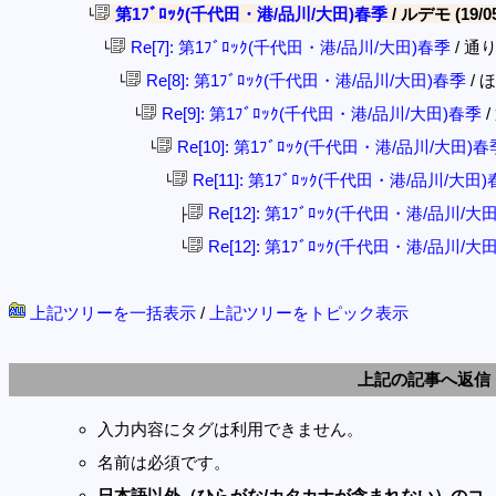
第1ﾌﾞﾛｯｸ(千代田・港/品川/大田)春季
/ ルデモ (19/05
└
Re[7]: 第1ﾌﾞﾛｯｸ(千代田・港/品川/大田)春季
/ 通りす
└
Re[8]: 第1ﾌﾞﾛｯｸ(千代田・港/品川/大田)春季
/ ほ
└
Re[9]: 第1ﾌﾞﾛｯｸ(千代田・港/品川/大田)春季
/
└
Re[10]: 第1ﾌﾞﾛｯｸ(千代田・港/品川/大田)春
└
Re[11]: 第1ﾌﾞﾛｯｸ(千代田・港/品川/大田
└
Re[12]: 第1ﾌﾞﾛｯｸ(千代田・港/品川/大
├
Re[12]: 第1ﾌﾞﾛｯｸ(千代田・港/品川/大
└
上記ツリーを一括表示
/
上記ツリーをトピック表示
上記の記事へ返信
入力内容にタグは利用できません。
名前は必須です。
日本語以外（ひらがな/カタカナが含まれない）のコ