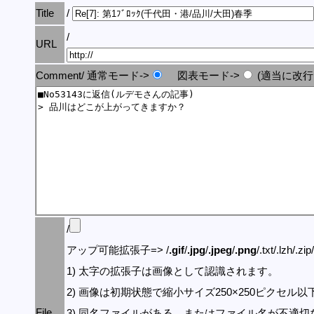
Title
/
/
URL
Comment/ 通常モード->
図表モード->
(適当に改行
/
アップ可能拡張子=> /
.gif
/
.jpg
/
.jpeg
/
.png
/.txt/.lzh/.zi
1) 太字の拡張子は画像として認識されます。
2) 画像は初期状態で縮小サイズ250×250ピクセル
File
3) 同名ファイルがある、またはファイル名が不適切