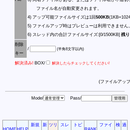
ファイル名が自動変更されます。
4) アップ可能ファイルサイズは1回
500KB
(1KB=10
5) ファイルアップ時はプレビューは利用できません
6) スレッド内の合計ファイルサイズ:[0/1500KB]
残り:
削除
/
(半角8文字以内)
キー
解決済み!
BOX/
解決したらチェックしてください!
(ファイルアッ
Mode/
Pass/
新規
新
ツリ
スレ
トピ
ファイ
検
過
HOME
HELP
RANK