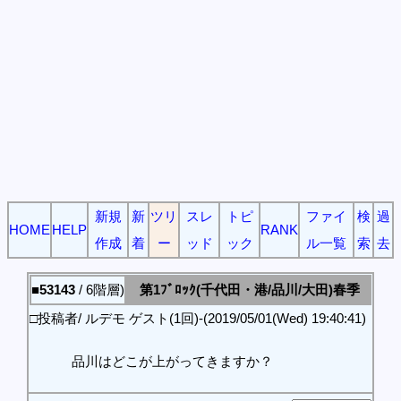
新規
新
ツリ
スレ
トピ
ファイ
検
過
HOME
HELP
RANK
作成
着
ー
ッド
ック
ル一覧
索
去
■53143
/ 6階層)
第1ﾌﾞﾛｯｸ(千代田・港/品川/大田)春季
□投稿者/ ルデモ ゲスト(1回)-(2019/05/01(Wed) 19:40:41)
品川はどこが上がってきますか？