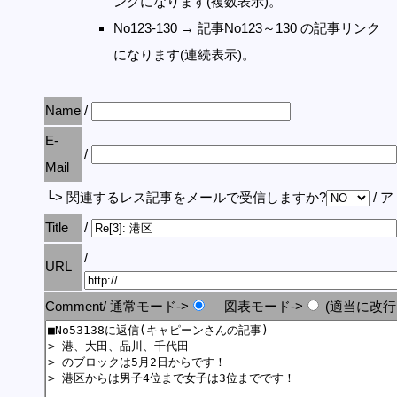
ンクになります(複数表示)。
No123-130 → 記事No123～130 の記事リンク
になります(連続表示)。
Name
/
E-
/
Mail
└> 関連するレス記事をメールで受信しますか?
/ 
Title
/
/
URL
Comment/ 通常モード->
図表モード->
(適当に改行