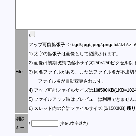
/
アップ可能拡張子=> /
.gif
/
.jpg
/
.jpeg
/
.png
/.txt/.lzh/.zi
1) 太字の拡張子は画像として認識されます。
2) 画像は初期状態で縮小サイズ250×250ピクセル
File
3) 同名ファイルがある、またはファイル名が不適切
ファイル名が自動変更されます。
4) アップ可能ファイルサイズは1回
500KB
(1KB=10
5) ファイルアップ時はプレビューは利用できません
6) スレッド内の合計ファイルサイズ:[0/1500KB]
残り:
削除
/
(半角8文字以内)
キー