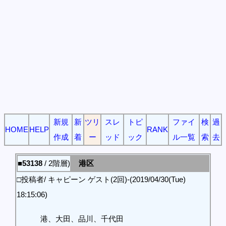
新規
新
ツリ
スレ
トピ
ファイ
検
過
HOME
HELP
RANK
作成
着
ー
ッド
ック
ル一覧
索
去
■53138
/ 2階層)
港区
□投稿者/ キャピーン ゲスト(2回)-(2019/04/30(Tue)
18:15:06)
港、大田、品川、千代田