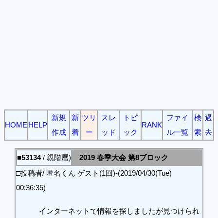
新規
新
ツリ
スレ
トピ
ファイ
検
過
HOME
HELP
RANK
作成
着
ー
ッド
ック
ル一覧
索
去
■53134
/ 親階層)
2019 春季大会 第8ブロック
□投稿者/ 匿名くん ゲスト(1回)-(2019/04/30(Tue)
00:36:35)
インターネットで情報を探しましたが見つけられ