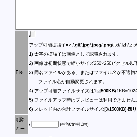
/
アップ可能拡張子=> /
.gif
/
.jpg
/
.jpeg
/
.png
/.txt/.lzh/.zi
1) 太字の拡張子は画像として認識されます。
2) 画像は初期状態で縮小サイズ250×250ピクセル
File
3) 同名ファイルがある、またはファイル名が不適切
ファイル名が自動変更されます。
4) アップ可能ファイルサイズは1回
500KB
(1KB=10
5) ファイルアップ時はプレビューは利用できません
6) スレッド内の合計ファイルサイズ:[0/1500KB]
残り:
削除
/
(半角8文字以内)
キー