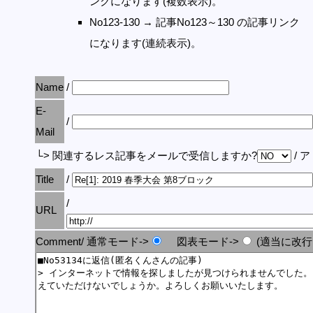
ンクになります(複数表示)。
No123-130 → 記事No123～130 の記事リンク
になります(連続表示)。
Name
/
E-
/
Mail
└> 関連するレス記事をメールで受信しますか?
/ 
Title
/
/
URL
Comment/ 通常モード->
図表モード->
(適当に改行