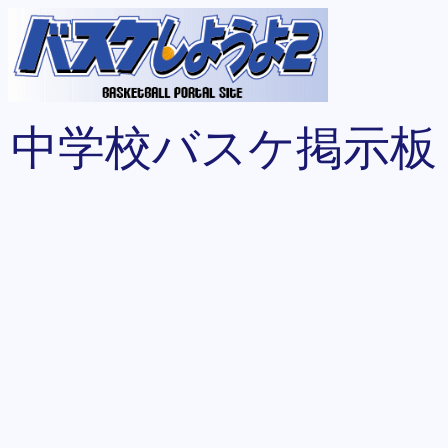
中学校バスケ掲示板