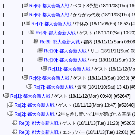
Re[6]: 都大会新人戦
/ ベスト8予想 (18/11/08(Thu) 16
│ ├
Re[6]: 都大会新人戦
/ かながわ代表 (18/11/08(Thu) 18
│ ├
Re[7]: 都大会新人戦
/ 中休み (18/11/09(Fri) 18:53)
[
│ │└
Re[8]: 都大会新人戦
/ ゲスト (18/11/10(Sat) 10:20
│ │ └
Re[9]: 都大会新人戦
/ 都内 (18/11/11(Sun) 08:0
│ │ └
Re[10]: 都大会新人戦
/ リコ (18/11/11(Sun) 0
│ │ ├
Re[10]: 都大会新人戦
/ ○ね (18/11/11(Sun) 13
│ │ └
Re[11]: 都大会新人戦
/ ゲスト (18/11/12(Mon
│ │ └
Re[6]: 都大会新人戦
/ ゲスト (18/11/10(Sat) 10:33)
[#
│ └
Re[7]: 都大会新人戦
/ 質問 (18/11/10(Sat) 13:41)
[#
│ └
Re[1]: 都大会新人戦
/ ゲスト (18/11/12(Mon) 09:40)
[#52647]
└
Re[2]: 都大会新人戦
/ ゲスト (18/11/12(Mon) 13:47)
[#52648]
├
Re[2]: 都大会新人戦
/ 2年を差し置いて1年が選ばれる基準 (18/11/
└
Re[3]: 都大会新人戦
/ ゲスト (18/11/13(Tue) 11:23)
[#5265
├
Re[3]: 都大会新人戦
/ エンデバー (18/11/13(Tue) 12:01)
[#
└