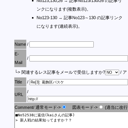
No123,130,26 → 記事No123/130/26 の記事リ
ンクになります(複数表示)。
No123-130 → 記事No123～130 の記事リンク
になります(連続表示)。
Name
/
E-
/
Mail
└> 関連するレス記事をメールで受信しますか?
/ 
Title
/
/
URL
Comment/ 通常モード->
図表モード->
(適当に改行