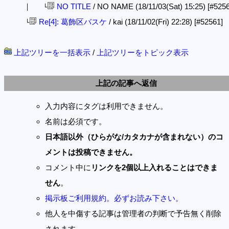
NO TITLE
/ NO NAME (18/11/03(Sat) 15:25)
[#5256
│ └
Re[4]: 葛飾区バスケ
/ kai (18/11/02(Fri) 22:28)
[#52561]
└
上記ツリーを一括表示
/
上記ツリーをトピック表示
上記の記事へ返信
入力内容にタグは利用できません。
名前は必須です。
日本語以外（ひらがな/カタカナが含まれない）のコ
メントは投稿できません。
コメント中に
リンクを2個以上入れることはできま
せん
。
掲示板ご利用規約。必ずお読み下さい。
他人を中傷する記事は管理者の判断で予告無く削除
されます。