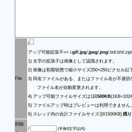
/
アップ可能拡張子=> /
.gif
/
.jpg
/
.jpeg
/
.png
/.txt/.lzh/.zi
1) 太字の拡張子は画像として認識されます。
2) 画像は初期状態で縮小サイズ250×250ピクセル
File
3) 同名ファイルがある、またはファイル名が不適切
ファイル名が自動変更されます。
4) アップ可能ファイルサイズは1回
500KB
(1KB=10
5) ファイルアップ時はプレビューは利用できません
6) スレッド内の合計ファイルサイズ:[0/1500KB]
残り:
削除
/
(半角8文字以内)