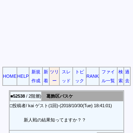
新規
新
ツリ
スレ
トピ
ファイ
検
過
HOME
HELP
RANK
作成
着
ー
ッド
ック
ル一覧
索
去
■52538
/ 2階層)
葛飾区バスケ
□投稿者/ kai ゲスト(1回)-(2018/10/30(Tue) 18:41:01)
新人戦の結果知ってますか？？