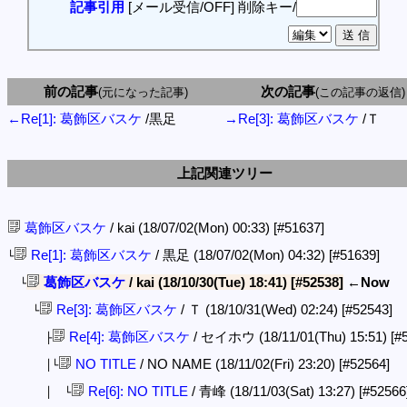
記事引用
[メール受信/OFF]
削除キー/
前の記事
次の記事
(元になった記事)
(この記事の返信)
←Re[1]: 葛飾区バスケ
/黒足
→Re[3]: 葛飾区バスケ
/Ｔ
上記関連ツリー
葛飾区バスケ
/ kai (18/07/02(Mon) 00:33)
[#51637]
Re[1]: 葛飾区バスケ
/ 黒足 (18/07/02(Mon) 04:32)
[#51639]
└
葛飾区バスケ
/ kai (18/10/30(Tue) 18:41)
[#52538]
←Now
└
Re[3]: 葛飾区バスケ
/ Ｔ (18/10/31(Wed) 02:24)
[#52543]
└
Re[4]: 葛飾区バスケ
/ セイホウ (18/11/01(Thu) 15:51)
[#
├
NO TITLE
/ NO NAME (18/11/02(Fri) 23:20)
[#52564]
│└
Re[6]: NO TITLE
/ 青峰 (18/11/03(Sat) 13:27)
[#52566
│ └