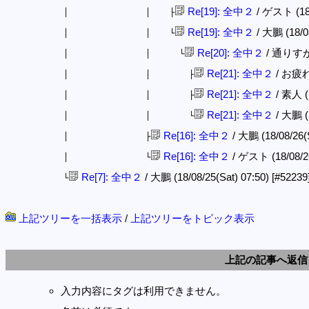
Re[19]: 全中２
/ ゲスト (18/
│ │ ├
Re[19]: 全中２
/ 大鵬 (18/0
│ │ └
Re[20]: 全中２
/ 通りすがり
│ │ └
Re[21]: 全中２
/ お疲れ様
│ │ ├
Re[21]: 全中２
/ 素人 (
│ │ ├
Re[21]: 全中２
/ 大鵬 (
│ │ └
Re[16]: 全中２
/ 大鵬 (18/08/26(
│ ├
Re[16]: 全中２
/ ゲスト (18/08/26
│ └
Re[7]: 全中２
/ 大鵬 (18/08/25(Sat) 07:50)
[#52239
└
上記ツリーを一括表示
/
上記ツリーをトピック表示
上記の記事へ返信
入力内容にタグは利用できません。