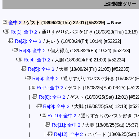
上記関連ツリー
全中２
/ ゲスト (18/08/23(Thu) 22:01)
[#52229]
←Now
Re[1]: 全中２
/ 通りすがりのバスケ好き (18/08/23(Thu) 23:19)
└
Re[2]: 全中２
/ あいう (18/08/24(Fri) 10:14)
[#52232]
└
Re[3]: 全中２
/ 個人得点 (18/08/24(Fri) 10:34)
[#52233]
└
Re[4]: 全中２
/ 大鵬 (18/08/24(Fri) 21:00)
[#52234]
└
Re[5]: 全中２
/ 大鵬 (18/08/24(Fri) 21:05)
[#52235]
└
Re[6]: 全中２
/ 通りすがりのバスケ好き (18/08/24(Fri)
└
Re[7]: 全中２
/ ゲスト (18/08/25(Sat) 06:25)
[#522
├
Re[8]: 全中２
/ ゲスト (18/08/25(Sat) 12:01)
[#52
│└
Re[9]: 全中２
/ 大鵬 (18/08/25(Sat) 12:18)
[#52
│ └
Re[10]: 全中２
/ 通りすがりのバスケ好き (18/08/
│ └
Re[11]: 全中２
/ 大鵬 (18/08/25(Sat) 15:37
│ ├
Re[12]: 全中２
/ スピード (18/08/25(Sat) 
│ │└