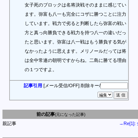
女子死のブロックは名将決戦そのままに感じてい
ます。弥富も八一も完全にコザに勝つことに注力
しています。戦力で劣ると判断したら弥富の戦い
方と真っ向勝負できる戦力を持つ八一の違いだっ
たと思います。弥富は八一戦はもう勝負する気が
なかったように思えます。メリノールだっては将
は全中常連の朝明ですからね。二島に勝てる理由
の１つですよ。
記事引用
[メール受信/OFF]
削除キー/
前の記事
(元になった記事)
親記事
→Re[1]