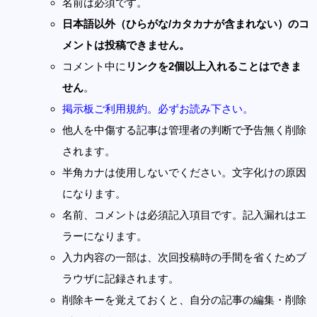
名前は必須です。
日本語以外（ひらがな/カタカナが含まれない）のコ
メントは投稿できません。
コメント中に
リンクを2個以上入れることはできま
せん
。
掲示板ご利用規約。必ずお読み下さい。
他人を中傷する記事は管理者の判断で予告無く削除
されます。
半角カナは使用しないでください。文字化けの原因
になります。
名前、コメントは必須記入項目です。記入漏れはエ
ラーになります。
入力内容の一部は、次回投稿時の手間を省くためブ
ラウザに記録されます。
削除キーを覚えておくと、自分の記事の編集・削除