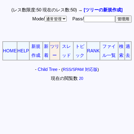
(レス数限度:50 現在のレス数:50) →
[ツリーの新規作成]
Mode/
Pass/
新規
新
ツリ
スレ
トピ
ファイ
検
過
HOME
HELP
RANK
作成
着
ー
ッド
ック
ル一覧
索
去
-
Child Tree
-
(
RSS/SPAM 対応版
)
現在の閲覧数
20