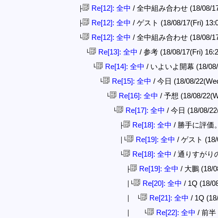
Re[12]: 全中
/ 全中組み合わせ (18/08/17(F
├
Re[12]: 全中
/ ゲスト (18/08/17(Fri) 13:
├
Re[12]: 全中
/ 全中組み合わせ (18/08/17(F
└
Re[13]: 全中
/ 参考 (18/08/17(Fri) 16:
└
Re[14]: 全中
/ いよいよ開幕 (18/08/2
└
Re[15]: 全中
/ 今日 (18/08/22(Wed
└
Re[16]: 全中
/ 予想 (18/08/22(W
└
Re[17]: 全中
/ 今日 (18/08/22
└
Re[18]: 全中
/ 勝手に評価。 (1
├
Re[19]: 全中
/ ゲスト (18/0
│└
Re[18]: 全中
/ 通りすがりのバス
└
Re[19]: 全中
/ 大鵬 (18/0
├
Re[20]: 全中
/ 1Q (18/0
│└
Re[21]: 全中
/ 1Q (18
│ └
Re[22]: 全中
/ 前半 (
│ └