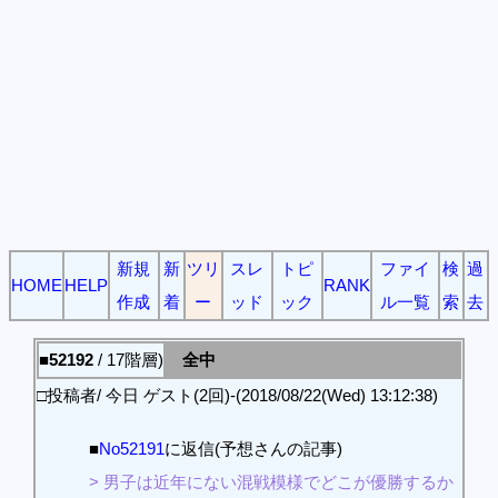
新規
新
ツリ
スレ
トピ
ファイ
検
過
HOME
HELP
RANK
作成
着
ー
ッド
ック
ル一覧
索
去
■52192
/ 17階層)
全中
□投稿者/ 今日 ゲスト(2回)-(2018/08/22(Wed) 13:12:38)
■
No52191
に返信(予想さんの記事)
> 男子は近年にない混戦模様でどこが優勝するか