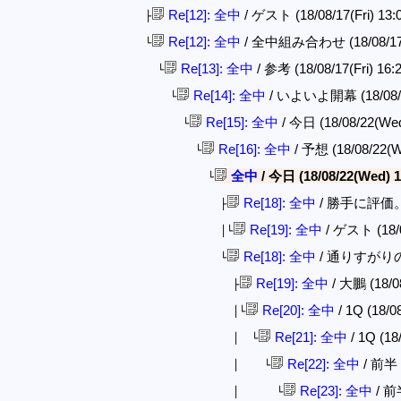
Re[12]: 全中
/ ゲスト (18/08/17(Fri) 13:
├
Re[12]: 全中
/ 全中組み合わせ (18/08/17(F
└
Re[13]: 全中
/ 参考 (18/08/17(Fri) 16:
└
Re[14]: 全中
/ いよいよ開幕 (18/08/2
└
Re[15]: 全中
/ 今日 (18/08/22(Wed
└
Re[16]: 全中
/ 予想 (18/08/22(W
└
全中
/ 今日 (18/08/22(Wed) 1
└
Re[18]: 全中
/ 勝手に評価。 (1
├
Re[19]: 全中
/ ゲスト (18/0
│└
Re[18]: 全中
/ 通りすがりのバス
└
Re[19]: 全中
/ 大鵬 (18/0
├
Re[20]: 全中
/ 1Q (18/0
│└
Re[21]: 全中
/ 1Q (18
│ └
Re[22]: 全中
/ 前半 (
│ └
Re[23]: 全中
/ 前半
│ └