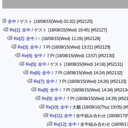
全中
/ ゲスト (18/08/15(Wed) 01:32)
[#52125]
Re[1]: 全中
/ ゲスト (18/08/15(Wed) 10:45)
[#52127]
└
Re[2]: 全中
/ ↑ (18/08/15(Wed) 11:26)
[#52128]
└
Re[3]: 全中
/ ７PI (18/08/15(Wed) 13:21)
[#52129]
└
Re[4]: 全中
/ ７PI (18/08/15(Wed) 13:57)
[#52130]
└
Re[5]: 全中
/ ゲスト (18/08/15(Wed) 14:18)
[#52131]
└
Re[6]: 全中
/ ７PI (18/08/15(Wed) 14:24)
[#52132]
└
Re[7]: 全中
/ ７PI (18/08/15(Wed) 14:26)
[#52133]
└
Re[8]: 全中
/ ７PI (18/08/15(Wed) 14:34)
[#5213
└
Re[9]: 全中
/ ７PI (18/08/15(Wed) 14:39)
[#52
└
Re[10]: 全中
/ 大鵬 (18/08/16(Thu) 19:05)
[#
└
Re[11]: 全中
/ 全中組み合わせ (18/08/17(Fri
└
Re[12]: 全中
/ 全中組み合わせ (18/08/17(F
├