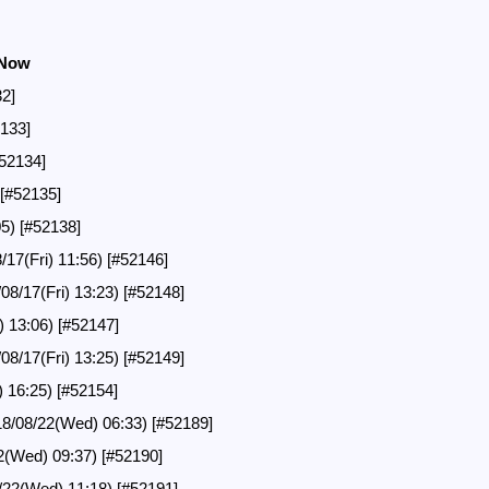
Now
2]
133]
52134]
[#52135]
05)
[#52138]
(Fri) 11:56)
[#52146]
17(Fri) 13:23)
[#52148]
) 13:06)
[#52147]
17(Fri) 13:25)
[#52149]
) 16:25)
[#52154]
08/22(Wed) 06:33)
[#52189]
2(Wed) 09:37)
[#52190]
/22(Wed) 11:18)
[#52191]