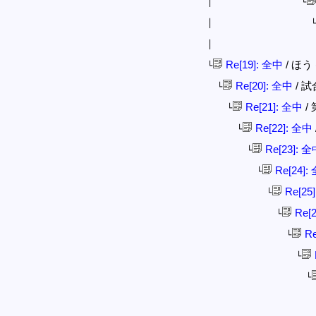
│ └
│ └
│ 
Re[19]: 全中
/ ほう (
└
Re[20]: 全中
/ 試合
└
Re[21]: 全中
/ 
└
Re[22]: 全中
└
Re[23]: 全
└
Re[24]:
└
Re[25
└
Re[2
└
Re
└
└
└