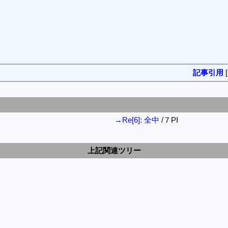
記事引用
→Re[6]: 全中
/７PI
上記関連ツリー