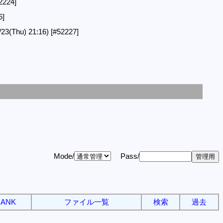
2224]
6]
Thu) 21:16)
[#52227]
Mode/
Pass/
ANK
ファイル一覧
検索
過去