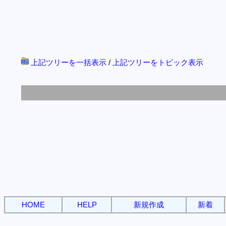
上記ツリーを一括表示
/
上記ツリーをトピック表示
HOME
HELP
新規作成
新着