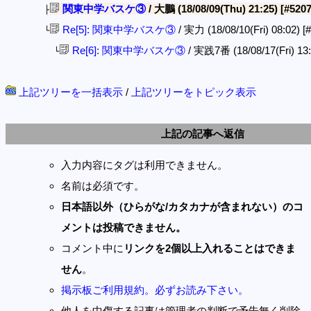
関東中学バスケ③
/ 大鵬 (18/08/09(Thu) 21:25)
[#5207
├
Re[5]: 関東中学バスケ③
/ 実力 (18/08/10(Fri) 08:02)
[
└
Re[6]: 関東中学バスケ③
/ 実践7番 (18/08/17(Fri) 13
└
上記ツリーを一括表示
/
上記ツリーをトピック表示
上記の記事へ返信
入力内容にタグは利用できません。
名前は必須です。
日本語以外（ひらがな/カタカナが含まれない）のコ
メントは投稿できません。
コメント中に
リンクを2個以上入れることはできま
せん
。
掲示板ご利用規約。必ずお読み下さい。
他人を中傷する記事は管理者の判断で予告無く削除