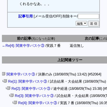
くれるかなあ。。。
記事引用
[メール受信/OFF]
削除キー/
前の記事
次の記事
(元になった記事)
(この
←Re[4]: 関東中学バスケ③
/実践７番
返信無し
上記関連ツリー
関東中学バスケ③
/ 決勝のみ (18/08/09(Thu) 13:42)
[#52064]
Re[1]: 関東中学バスケ③
/ 試合結果・大会結果 (18/08/09(Thu) 
└
Re[2]: 関東中学バスケ③
/ 途中経過 (18/08/09(Thu) 15:38)
[#
└
Re[3]: 関東中学バスケ③
/ 試合結果・大会結果 (18/08/09(Th
└
Re[4]: 関東中学バスケ③
/ 実践７番 (18/08/09(Thu) 16:3
└