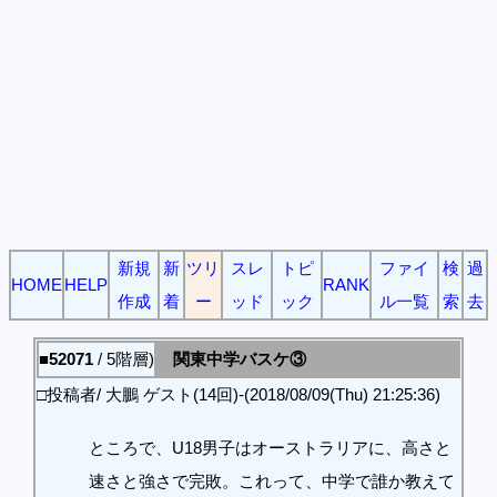
新規
新
ツリ
スレ
トピ
ファイ
検
過
HOME
HELP
RANK
作成
着
ー
ッド
ック
ル一覧
索
去
■52071
/ 5階層)
関東中学バスケ③
□投稿者/ 大鵬 ゲスト(14回)-(2018/08/09(Thu) 21:25:36)
ところで、U18男子はオーストラリアに、高さと
速さと強さで完敗。これって、中学で誰か教えて