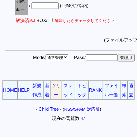
削除
/
(半角8文字以内)
キー
解決済み!
BOX/
解決したらチェックしてください!
(ファイルアッ
Mode/
Pass/
新規
新
ツリ
スレ
トピ
ファイ
検
過
HOME
HELP
RANK
作成
着
ー
ッド
ック
ル一覧
索
去
-
Child Tree
-
(
RSS/SPAM 対応版
)
現在の閲覧数
47