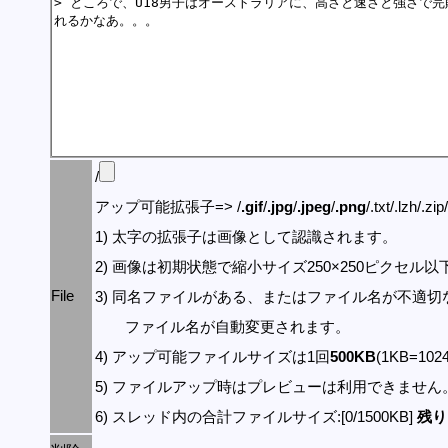
/
アップ可能拡張子=> /
.gif
/
.jpg
/
.jpeg
/
.png
/.txt/.lzh/.zi
1) 太字の拡張子は画像として認識されます。
2) 画像は初期状態で縮小サイズ250×250ピクセル
File
3) 同名ファイルがある、またはファイル名が不適切
ファイル名が自動変更されます。
4) アップ可能ファイルサイズは1回
500KB
(1KB=10
5) ファイルアップ時はプレビューは利用できません
6) スレッド内の合計ファイルサイズ:[0/1500KB]
残り: