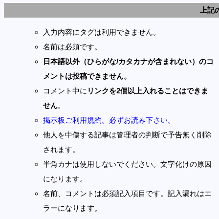
上記
入力内容にタグは利用できません。
名前は必須です。
日本語以外（ひらがな/カタカナが含まれない）のコ
メントは投稿できません。
コメント中に
リンクを2個以上入れることはできま
せん
。
掲示板ご利用規約。必ずお読み下さい。
他人を中傷する記事は管理者の判断で予告無く削除
されます。
半角カナは使用しないでください。文字化けの原因
になります。
名前、コメントは必須記入項目です。記入漏れはエ
ラーになります。