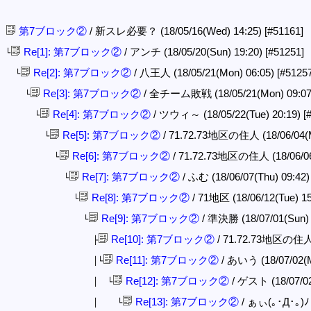
第7ブロック②
/ 新スレ必要？ (18/05/16(Wed) 14:25)
[#51161]
Re[1]: 第7ブロック②
/ アンチ (18/05/20(Sun) 19:20)
[#51251]
└
Re[2]: 第7ブロック②
/ 八王人 (18/05/21(Mon) 06:05)
[#51257
└
Re[3]: 第7ブロック②
/ 全チーム敗戦 (18/05/21(Mon) 09:0
└
Re[4]: 第7ブロック②
/ ツウィ～ (18/05/22(Tue) 20:19)
[
└
Re[5]: 第7ブロック②
/ 71.72.73地区の住人 (18/06/04(M
└
Re[6]: 第7ブロック②
/ 71.72.73地区の住人 (18/06/06
└
Re[7]: 第7ブロック②
/ ふむ (18/06/07(Thu) 09:42
└
Re[8]: 第7ブロック②
/ 71地区 (18/06/12(Tue) 1
└
Re[9]: 第7ブロック②
/ 準決勝 (18/07/01(Sun) 
└
Re[10]: 第7ブロック②
/ 71.72.73地区の住人 (
├
Re[11]: 第7ブロック②
/ あいう (18/07/02(M
│└
Re[12]: 第7ブロック②
/ ゲスト (18/07/02
│ └
Re[13]: 第7ブロック②
/ ぁぃ(｡･Д･｡)ﾉ (
│ └