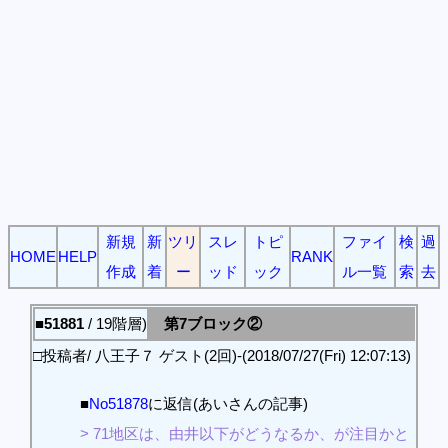
新規
新
ツリ
スレ
トピ
ファイ
検
過
HOME
HELP
RANK
作成
着
ー
ッド
ック
ル一覧
索
去
■51881
/ 19階層)
第7ブロック②
□投稿者/ 八王子７ ゲスト(2回)-(2018/07/27(Fri) 12:07:13)
■
No51878
に返信(あいさんの記事)
> 71地区は、由井以下がどうなるか、が注目かと