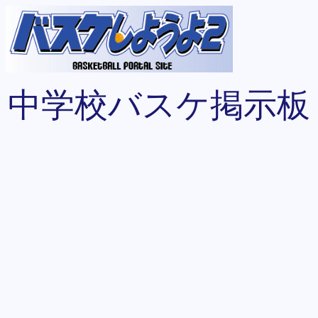
中学校バスケ掲示板