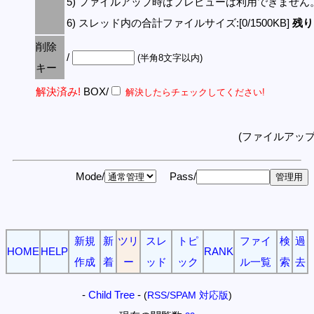
5) ファイルアップ時はプレビューは利用できません
6) スレッド内の合計ファイルサイズ:[0/1500KB]
残り:
削除
/
(半角8文字以内)
キー
解決済み!
BOX/
解決したらチェックしてください!
(ファイルアッ
Mode/
Pass/
新規
新
ツリ
スレ
トピ
ファイ
検
過
HOME
HELP
RANK
作成
着
ー
ッド
ック
ル一覧
索
去
-
Child Tree
-
(
RSS/SPAM 対応版
)