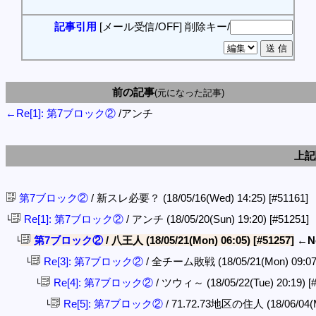
記事引用
[メール受信/OFF]
削除キー/
前の記事
(元になった記事)
←Re[1]: 第7ブロック②
/アンチ
上記
第7ブロック②
/ 新スレ必要？ (18/05/16(Wed) 14:25)
[#51161]
Re[1]: 第7ブロック②
/ アンチ (18/05/20(Sun) 19:20)
[#51251]
└
第7ブロック②
/ 八王人 (18/05/21(Mon) 06:05)
[#51257]
←N
└
Re[3]: 第7ブロック②
/ 全チーム敗戦 (18/05/21(Mon) 09:0
└
Re[4]: 第7ブロック②
/ ツウィ～ (18/05/22(Tue) 20:19)
[
└
Re[5]: 第7ブロック②
/ 71.72.73地区の住人 (18/06/04(M
└