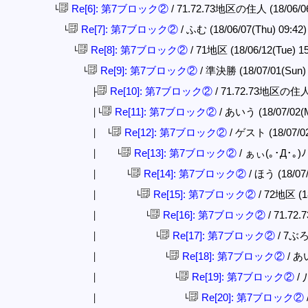
Re[6]: 第7ブロック②
/ 71.72.73地区の住人 (18/06/06
└
Re[7]: 第7ブロック②
/ ふむ (18/06/07(Thu) 09:42
└
Re[8]: 第7ブロック②
/ 71地区 (18/06/12(Tue) 1
└
Re[9]: 第7ブロック②
/ 準決勝 (18/07/01(Sun) 
└
Re[10]: 第7ブロック②
/ 71.72.73地区の住人 (
├
Re[11]: 第7ブロック②
/ あいう (18/07/02(M
│└
Re[12]: 第7ブロック②
/ ゲスト (18/07/02
│ └
Re[13]: 第7ブロック②
/ ぁぃ(｡･Д･｡)ﾉ (
│ └
Re[14]: 第7ブロック②
/ ほう (18/07/
│ └
Re[15]: 第7ブロック②
/ 72地区 (18
│ └
Re[16]: 第7ブロック②
/ 71.72
│ └
Re[17]: 第7ブロック②
/ 7ぶろ 
│ └
Re[18]: 第7ブロック②
/ あい
│ └
Re[19]: 第7ブロック②
/ 
│ └
Re[20]: 第7ブロック②
│ └