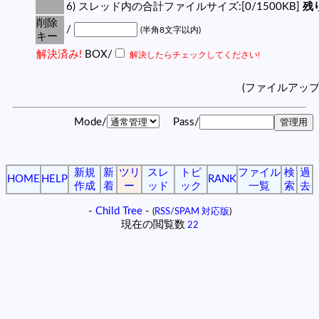
6) スレッド内の合計ファイルサイズ:[0/1500KB]
残り
削除
/
(半角8文字以内)
キー
解決済み!
BOX/
解決したらチェックしてください!
(ファイルアッ
Mode/
Pass/
新規
新
ツリ
スレ
トピ
ファイル
検
過
HOME
HELP
RANK
作成
着
ー
ッド
ック
一覧
索
去
-
Child Tree
-
(
RSS/SPAM 対応版
)
現在の閲覧数
22