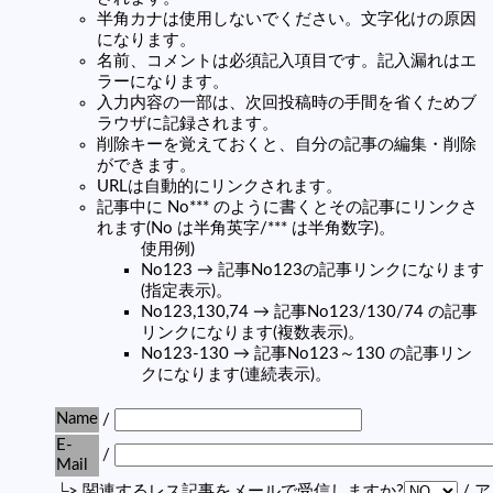
半角カナは使用しないでください。文字化けの原因
になります。
名前、コメントは必須記入項目です。記入漏れはエ
ラーになります。
入力内容の一部は、次回投稿時の手間を省くためブ
ラウザに記録されます。
削除キーを覚えておくと、自分の記事の編集・削除
ができます。
URLは自動的にリンクされます。
記事中に No*** のように書くとその記事にリンクさ
れます(No は半角英字/*** は半角数字)。
使用例)
No123 → 記事No123の記事リンクになります
(指定表示)。
No123,130,74 → 記事No123/130/74 の記事
リンクになります(複数表示)。
No123-130 → 記事No123～130 の記事リン
クになります(連続表示)。
Name
/
E-
/
Mail
└> 関連するレス記事をメールで受信しますか?
/ 