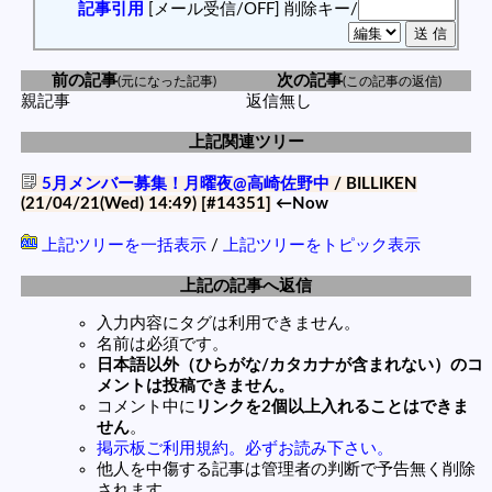
記事引用
[メール受信/OFF]
削除キー/
前の記事
次の記事
(元になった記事)
(この記事の返信)
親記事
返信無し
上記関連ツリー
5月メンバー募集！月曜夜@高崎佐野中
/ BILLIKEN
(21/04/21(Wed) 14:49)
[#14351]
←Now
上記ツリーを一括表示
/
上記ツリーをトピック表示
上記の記事へ返信
入力内容にタグは利用できません。
名前は必須です。
日本語以外（ひらがな/カタカナが含まれない）のコ
メントは投稿できません。
コメント中に
リンクを2個以上入れることはできま
せん
。
掲示板ご利用規約。必ずお読み下さい。
他人を中傷する記事は管理者の判断で予告無く削除
されます。