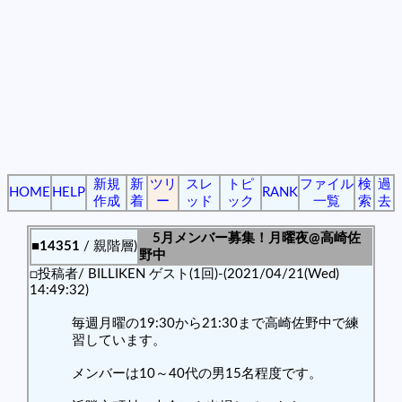
新規
新
ツリ
スレ
トピ
ファイル
検
過
HOME
HELP
RANK
作成
着
ー
ッド
ック
一覧
索
去
5月メンバー募集！月曜夜@高崎佐
■14351
/ 親階層)
野中
□投稿者/ BILLIKEN ゲスト(1回)-(2021/04/21(Wed)
14:49:32)
毎週月曜の19:30から21:30まで高崎佐野中で練
習しています。
メンバーは10～40代の男15名程度です。