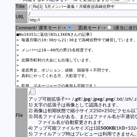
Title
/
/
URL
Comment/ 通常モード->
図表モード->
(適当に改行
/
アップ可能拡張子=> /
.gif
/
.jpg
/
.jpeg
/
.png
/.txt/.lzh/.
1) 太字の拡張子は画像として認識されます。
2) 画像は初期状態で縮小サイズ250×250ピクセル
File
3) 同名ファイルがある、またはファイル名が不適切
ファイル名が自動変更されます。
4) アップ可能ファイルサイズは1回
500KB
(1KB=10
5) ファイルアップ時はプレビューは利用できません