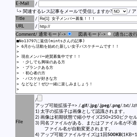
E-Mail
/
└> 関連するレス記事をメールで受信しますか?
/ 
Title
/
URL
/
Comment/ 通常モード->
図表モード->
(適当に改行
/
アップ可能拡張子=> /
.gif
/
.jpg
/
.jpeg
/
.png
/.txt/.l
1) 太字の拡張子は画像として認識されます。
2) 画像は初期状態で縮小サイズ250×250ピク
File
3) 同名ファイルがある、またはファイル名が不
ファイル名が自動変更されます。
4) アップ可能ファイルサイズは1回
500KB
(1KB=