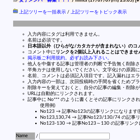
女子メンバー募集！！！
/ mints (17/07/07(Fri) 23:05)
[#
上記ツリーを一括表示
/
上記ツリーをトピック表示
入力内容にタグは利用できません。
名前は必須です。
日本語以外（ひらがな/カタカナが含まれない）のコ
コメント中に
リンクを2個以上入れることはできませ
掲示板ご利用規約。必ずお読み下さい。
他人を中傷する記事は管理者の判断で予告無く削除さ
半角カナは使用しないでください。文字化けの原因に
名前、コメントは必須記入項目です。記入漏れはエラ
入力内容の一部は、次回投稿時の手間を省くためブラ
削除キーを覚えておくと、自分の記事の編集・削除が
URLは自動的にリンクされます。
記事中に No*** のように書くとその記事にリンクされま
使用例)
No123 → 記事No123の記事リンクになります
No123,130,74 → 記事No123/130/74 
No123-130 → 記事No123～130 の記事リ
Name
/