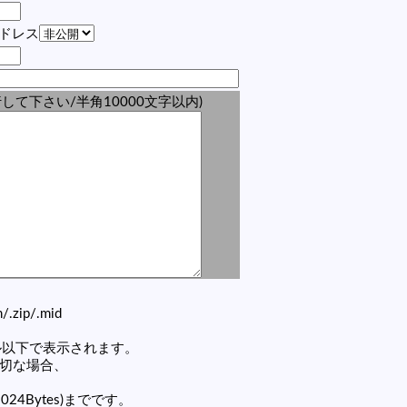
アドレス
して下さい/半角10000文字以内)
zh/.zip/.mid
セル以下で表示されます。
適切な場合、
1024Bytes)までです。