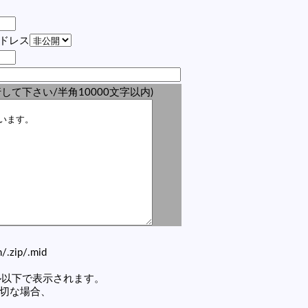
アドレス
して下さい/半角10000文字以内)
zh/.zip/.mid
セル以下で表示されます。
適切な場合、