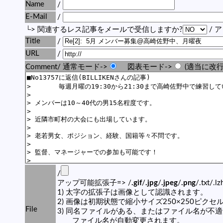
Name
/
E-Mail
/
└> 関連するレス記事をメールで受信しますか?
/ 
Title
/
URL
/
Comment/ 通常モード->
図表モード->
(適当に改行
/
アップ可能拡張子=> /
.gif
/
.jpg
/
.jpeg
/
.png
/.txt/.l
1) 太字の拡張子は画像として認識されます。
2) 画像は初期状態で縮小サイズ250×250ピク
File
3) 同名ファイルがある、またはファイル名が不
ファイル名が自動変更されます。