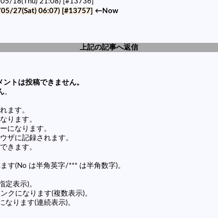
/05/18(Thu) 21:08)
[#13736]
/05/27(Sat) 06:07)
[#13757]
←Now
上記の記事へ返信
メントは投稿できません。
ん
。
れます。
なります。
ーになります。
ウザに記録されます。
できます。
す(No は半角英字/*** は半角数字)。
(指定表示)。
の記事リンクになります(複数表示)。
ンクになります(連続表示)。