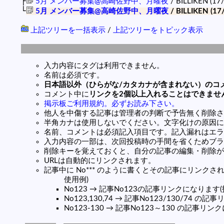
├
5月 メンバー募集@高崎佐野中、月曜夜
/ BILLIKEN (17
└
5月 メンバー募集@高崎佐野中、月曜夜
/ BILLIKEN (17
上記ツリーを一括表示
/
上記ツリーをトピック表示
入力内容にタグは利用できません。
名前は必須です。
日本語以外（ひらがな/カタカナが含まれない）のコ
コメント中に
リンクを2個以上入れることはできませ
掲示板ご利用規約。必ずお読み下さい。
他人を中傷する記事は管理者の判断で予告無く削除さ
半角カナは使用しないでください。文字化けの原因に
名前、コメントは必須記入項目です。記入漏れはエラ
入力内容の一部は、次回投稿時の手間を省くためブラ
削除キーを覚えておくと、自分の記事の編集・削除が
URLは自動的にリンクされます。
記事中に No*** のように書くとその記事にリンクされま
使用例)
No123 → 記事No123の記事リンクになります
No123,130,74 → 記事No123/130/74 
No123-130 → 記事No123～130 の記事リ