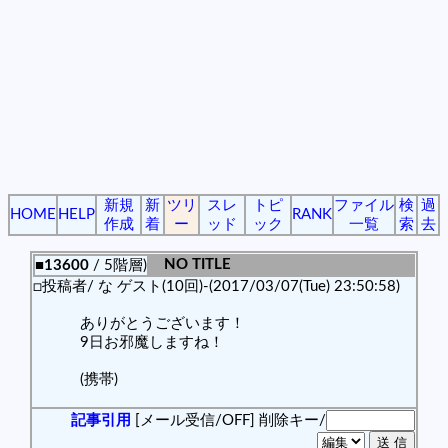
新規
新
ツリ
スレ
トピ
ファイル
検
過
HOME
HELP
RANK
作成
着
ー
ッド
ック
一覧
索
去
NO TITLE
■13600
/ 5階層)
□投稿者/ な ゲスト(10回)-(2017/03/07(Tue) 23:50:58)
ありがとうございます！
9日お邪魔しますね！
(携帯)
記事引用
[メール受信/OFF]
削除キー/