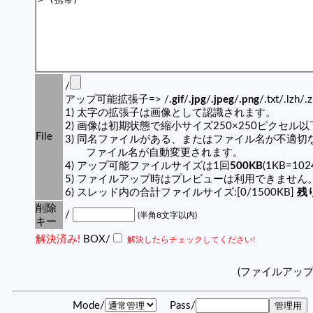
/
アップ可能拡張子=> /
.gif
/
.jpg
/
.jpeg
/
.png
/.txt/.lzh/.
1) 太字の拡張子は画像として認識されます。
2) 画像は初期状態で縮小サイズ250×250ピクセル
File
3) 同名ファイルがある、またはファイル名が不適切
ファイル名が自動変更されます。
4) アップ可能ファイルサイズは1回
500KB
(1KB=10
5) ファイルアップ時はプレビューは利用できません
6) スレッド内の合計ファイルサイズ:[0/1500KB]
残り
削除
/
(半角8文字以内)
キー
解決済み!
BOX/
解決したらチェックしてください!
(ファイルアッ
Mode/
Pass/