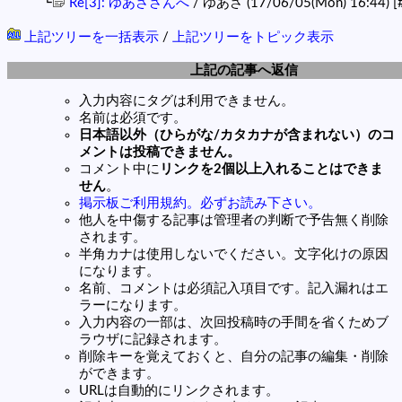
└
Re[3]: ゆあささんへ
/ ゆあさ (17/06/05(Mon) 16:44)
[
上記ツリーを一括表示
/
上記ツリーをトピック表示
上記の記事へ返信
入力内容にタグは利用できません。
名前は必須です。
日本語以外（ひらがな/カタカナが含まれない）のコ
メントは投稿できません。
コメント中に
リンクを2個以上入れることはできま
せん
。
掲示板ご利用規約。必ずお読み下さい。
他人を中傷する記事は管理者の判断で予告無く削除
されます。
半角カナは使用しないでください。文字化けの原因
になります。
名前、コメントは必須記入項目です。記入漏れはエ
ラーになります。
入力内容の一部は、次回投稿時の手間を省くためブ
ラウザに記録されます。
削除キーを覚えておくと、自分の記事の編集・削除
ができます。
URLは自動的にリンクされます。