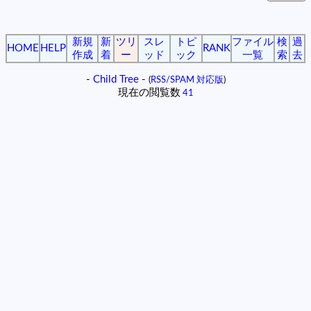
新規
新
ツリ
スレ
トピ
ファイル
検
過
HOME
HELP
RANK
作成
着
ー
ッド
ック
一覧
索
去
-
Child Tree
-
(
RSS/SPAM 対応版
)
現在の閲覧数
41