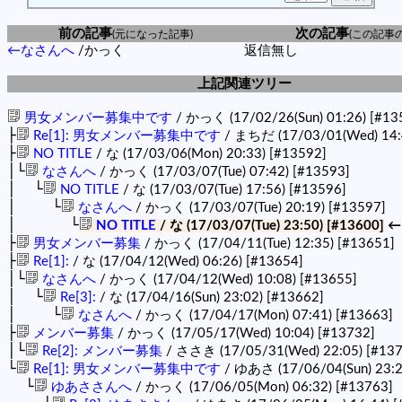
前の記事
次の記事
(元になった記事)
(この記事
←なさんへ
/かっく
返信無し
上記関連ツリー
男女メンバー募集中です
/ かっく (17/02/26(Sun) 01:26)
[#13
├
Re[1]: 男女メンバー募集中です
/ まちだ (17/03/01(Wed) 14:
├
NO TITLE
/ な (17/03/06(Mon) 20:33)
[#13592]
│└
なさんへ
/ かっく (17/03/07(Tue) 07:42)
[#13593]
│ └
NO TITLE
/ な (17/03/07(Tue) 17:56)
[#13596]
│ └
なさんへ
/ かっく (17/03/07(Tue) 20:19)
[#13597]
│ └
NO TITLE
/ な (17/03/07(Tue) 23:50)
[#13600]
←
├
男女メンバー募集
/ かっく (17/04/11(Tue) 12:35)
[#13651]
├
Re[1]:
/ な (17/04/12(Wed) 06:26)
[#13654]
│└
なさんへ
/ かっく (17/04/12(Wed) 10:08)
[#13655]
│ └
Re[3]:
/ な (17/04/16(Sun) 23:02)
[#13662]
│ └
なさんへ
/ かっく (17/04/17(Mon) 07:41)
[#13663]
├
メンバー募集
/ かっく (17/05/17(Wed) 10:04)
[#13732]
│└
Re[2]: メンバー募集
/ ささき (17/05/31(Wed) 22:05)
[#137
└
Re[1]: 男女メンバー募集中です
/ ゆあさ (17/06/04(Sun) 23:
└
ゆあささんへ
/ かっく (17/06/05(Mon) 06:32)
[#13763]