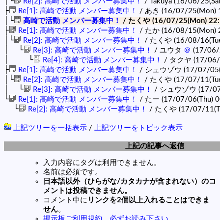
│└
Re[2]: 高崎で活動 メンバー募集中！
/ Takuya (16/06/25(Sa
├
Re[1]: 高崎で活動 メンバー募集中！
/ あき (16/07/25(Mon) 
│└
高崎で活動 メンバー募集中！
/ たくや (16/07/25(Mon) 22:
├
Re[1]: 高崎で活動 メンバー募集中！
/ たか (16/08/15(Mon) 
│└
Re[2]: 高崎で活動 メンバー募集中！
/ たくや (16/08/16(Tue
│ └
Re[3]: 高崎で活動 メンバー募集中！
/ ユウタ
＠
(17/06/2
│ └
Re[4]: 高崎で活動 メンバー募集中！
/ タクヤ (17/06/23
├
Re[1]: 高崎で活動 メンバー募集中！
/ シュウゾウ (17/07/05(
│└
Re[2]: 高崎で活動 メンバー募集中！
/ たくや (17/07/11(Tue
│ └
Re[3]: 高崎で活動 メンバー募集中！
/ シュウゾウ (17/07/1
└
Re[1]: 高崎で活動 メンバー募集中！
/ たー (17/07/06(Thu) 0
└
Re[2]: 高崎で活動 メンバー募集中！
/ たくや (17/07/11(Tu
上記ツリーを一括表示
/
上記ツリーをトピック表示
上記の記事へ返信
入力内容にタグは利用できません。
名前は必須です。
日本語以外（ひらがな/カタカナが含まれない）のコ
メントは投稿できません。
コメント中に
リンクを2個以上入れることはできま
せん
。
掲示板ご利用規約。必ずお読み下さい。