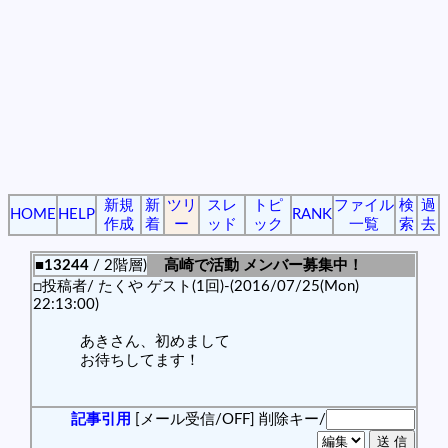
新規
新
ツリ
スレ
トピ
ファイル
検
過
HOME
HELP
RANK
作成
着
ー
ッド
ック
一覧
索
去
■13244
/ 2階層)
高崎で活動 メンバー募集中！
□投稿者/ たくや ゲスト(1回)-(2016/07/25(Mon)
22:13:00)
あきさん、初めまして
お待ちしてます！
記事引用
[メール受信/OFF]
削除キー/