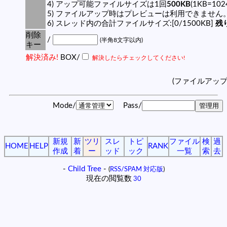
4) アップ可能ファイルサイズは1回
500KB
(1KB=10
5) ファイルアップ時はプレビューは利用できません
6) スレッド内の合計ファイルサイズ:[0/1500KB]
残り
削除
/
(半角8文字以内)
キー
解決済み!
BOX/
解決したらチェックしてください!
(ファイルアッ
Mode/
Pass/
新規
新
ツリ
スレ
トピ
ファイル
検
過
HOME
HELP
RANK
作成
着
ー
ッド
ック
一覧
索
去
-
Child Tree
-
(
RSS/SPAM 対応版
)
現在の閲覧数
30