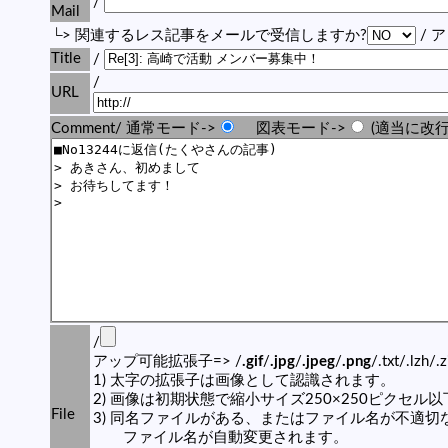
/
Mail
└> 関連するレス記事をメールで受信しますか?
/ 
Title
/
/
URL
Comment/ 通常モード->
図表モード->
(適当に改行
/
アップ可能拡張子=> /
.gif
/
.jpg
/
.jpeg
/
.png
/.txt/.lzh/.
1) 太字の拡張子は画像として認識されます。
2) 画像は初期状態で縮小サイズ250×250ピクセル
File
3) 同名ファイルがある、またはファイル名が不適切
ファイル名が自動変更されます。