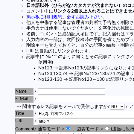
日本語以外（ひらがな/カタカナが含まれない）のコ
コメント中に
リンクを2個以上入れることはできませ
掲示板ご利用規約。必ずお読み下さい。
他人を中傷する記事は管理者の判断で予告無く削除さ
半角カナは使用しないでください。文字化けの原因に
名前、コメントは必須記入項目です。記入漏れはエラ
入力内容の一部は、次回投稿時の手間を省くためブラ
削除キーを覚えておくと、自分の記事の編集・削除が
URLは自動的にリンクされます。
記事中に No*** のように書くとその記事にリンクされま
使用例)
No123 → 記事No123の記事リンクになります
No123,130,74 → 記事No123/130/74 
No123-130 → 記事No123～130 の記事リ
Name
/
E-Mail
/
└> 関連するレス記事をメールで受信しますか?
/ 
Title
/
URL
/
Comment/ 通常モード->
図表モード->
(適当に改行