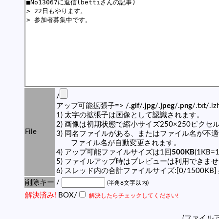
/
アップ可能拡張子=> /
.gif
/
.jpg
/
.jpeg
/
.png
/.txt/.l
1) 太字の拡張子は画像として認識されます。
2) 画像は初期状態で縮小サイズ250×250ピク
File
3) 同名ファイルがある、またはファイル名が不
ファイル名が自動変更されます。
4) アップ可能ファイルサイズは1回
500KB
(1KB=
5) ファイルアップ時はプレビューは利用できま
6) スレッド内の合計ファイルサイズ:[0/1500KB]
削除キー
/
(半角8文字以内)
解決済み!
BOX/
解決したらチェックしてください!
(ファイル