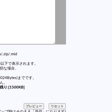
zh/.zip/.mid
セル以下で表示されます。
適切な場合、
1024Bytes)までです。
せん。
残り:[1500KB]
アップ時はそのまま「送信」になります)