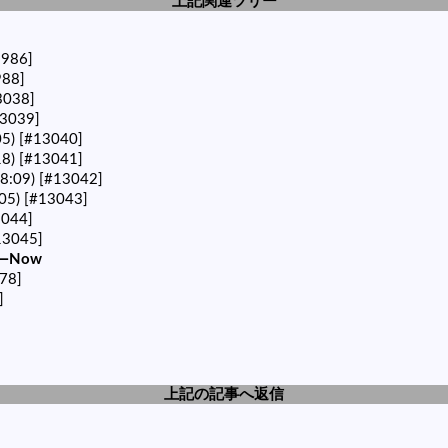
上記関連ツリー
2986]
988]
3038]
3039]
05)
[#13040]
18)
[#13041]
8:09)
[#13042]
05)
[#13043]
3044]
13045]
←Now
78]
]
上記の記事へ返信