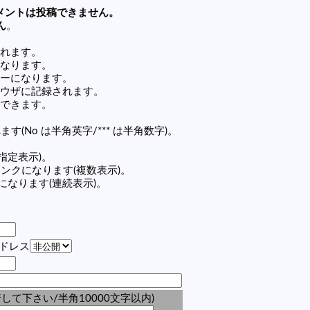
メントは投稿できません。
ん
。
れます。
なります。
ーになります。
ウザに記録されます。
できます。
す(No は半角英字/*** は半角数字)。
(指定表示)。
の記事リンクになります(複数表示)。
ンクになります(連続表示)。
アドレス
して下さい/半角10000文字以内)