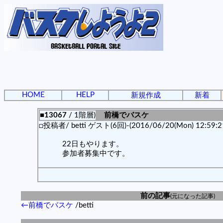
HOME
HELP
新規作成
新着
■13067
/ 1階層)
前橋でバスケ
□投稿者/ betti ゲスト(6回)-(2016/06/20(Mon) 12:59:2
22日もやります。
参加者募集中です。
前の記事
(元になった記事)
←前橋でバスケ
/betti