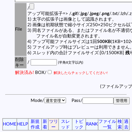
/
アップ可能拡張子=> /
.gif
/
.jpg
/
.jpeg
/
.png
/.txt/.lzh/.
1) 太字の拡張子は画像として認識されます。
2) 画像は初期状態で縮小サイズ250×250ピクセル
File
3) 同名ファイルがある、またはファイル名が不適切
ファイル名が自動変更されます。
4) アップ可能ファイルサイズは1回
500KB
(1KB=10
5) ファイルアップ時はプレビューは利用できません
6) スレッド内の合計ファイルサイズ:[0/1500KB]
残り
削除
/
(半角8文字以内)
キー
解決済み!
BOX/
解決したらチェックしてください!
(ファイルアッ
Mode/
Pass/
新規
新
ツリ
スレ
トピ
ファイル
検
過
HOME
HELP
RANK
作成
着
ー
ッド
ック
一覧
索
去