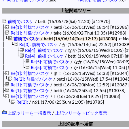
←Re[1]: 前橋でバスケ
/take
→Re[3]: 前橋でバスケ
/か
上記関連ツリー
前橋でバスケ
/ betti (16/05/28(Sat) 12:23)
[#12970]
├
Re[1]: 前橋でバスケ
/ betti (16/06/01(Wed) 18:14)
[#12986]
├
Re[1]: 前橋でバスケ
/ take (16/06/02(Thu) 10:35)
[#12988]
│└
前橋でバスケ
/ betti (16/06/14(Tue) 12:17)
[#13038]
←No
│ └
Re[3]: 前橋でバスケ
/ か (16/06/14(Tue) 22:52)
[#13039
│ ├
Re[4]: 前橋でバスケ
/ なか (16/06/15(Wed) 01:05)
[
│ └
Re[4]: 前橋でバスケ
/ betti (16/06/15(Wed) 07:18)
[
│ ├
Re[5]: 前橋でバスケ
/ なか (16/06/15(Wed) 08:09
│ └
Re[5]: 前橋でバスケ
/ か (16/06/15(Wed) 11:05)
[
├
Re[1]: 前橋でバスケ
/ ま！ (16/06/15(Wed) 16:33)
[#13044]
│└
Re[2]: 前橋でバスケ
/ betti (16/06/15(Wed) 17:54)
[#1304
├
Re[1]: 前橋でバスケ
/ betti (16/06/20(Mon) 12:59)
[#13067]
├
Re[1]: 前橋でバスケ
/ betti (16/06/25(Sat) 12:55)
[#13078]
└
Re[1]: 前橋でバスケ
/ T (16/06/28(Tue) 19:29)
[#13083]
└
Re[2]:
/ n61 (17/06/25(Sun) 21:05)
[#13785]
上記ツリーを一括表示
/
上記ツリーをトピック表示
上記の記事へ返信