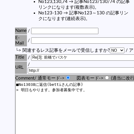
No123,130,74 → 記事No123/130/74 の記事
リンクになります(複数表示)。
No123-130 → 記事No123～130 の記事リン
クになります(連続表示)。
Name
/
E-
/
Mail
└> 関連するレス記事をメールで受信しますか?
/ 
Title
/
/
URL
Comment/ 通常モード->
図表モード->
(適当に改行