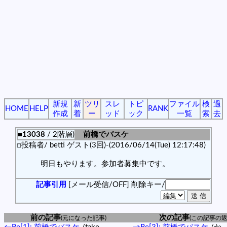
新規
新
ツリ
スレ
トピ
ファイル
検
過
HOME
HELP
RANK
作成
着
ー
ッド
ック
一覧
索
去
■13038
/ 2階層)
前橋でバスケ
□投稿者/ betti ゲスト(3回)-(2016/06/14(Tue) 12:17:48)
明日もやります。参加者募集中です。
記事引用
[メール受信/OFF]
削除キー/
前の記事
次の記事
(元になった記事)
(この記事の返