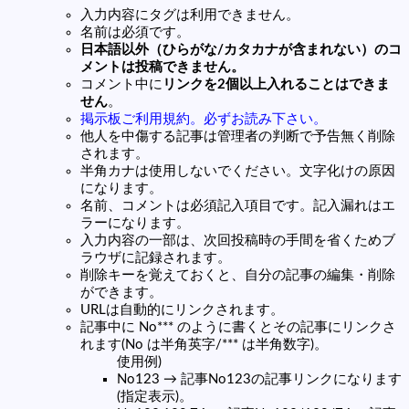
入力内容にタグは利用できません。
名前は必須です。
日本語以外（ひらがな/カタカナが含まれない）のコ
メントは投稿できません。
コメント中に
リンクを2個以上入れることはできま
せん
。
掲示板ご利用規約。必ずお読み下さい。
他人を中傷する記事は管理者の判断で予告無く削除
されます。
半角カナは使用しないでください。文字化けの原因
になります。
名前、コメントは必須記入項目です。記入漏れはエ
ラーになります。
入力内容の一部は、次回投稿時の手間を省くためブ
ラウザに記録されます。
削除キーを覚えておくと、自分の記事の編集・削除
ができます。
URLは自動的にリンクされます。
記事中に No*** のように書くとその記事にリンクさ
れます(No は半角英字/*** は半角数字)。
使用例)
No123 → 記事No123の記事リンクになります
(指定表示)。