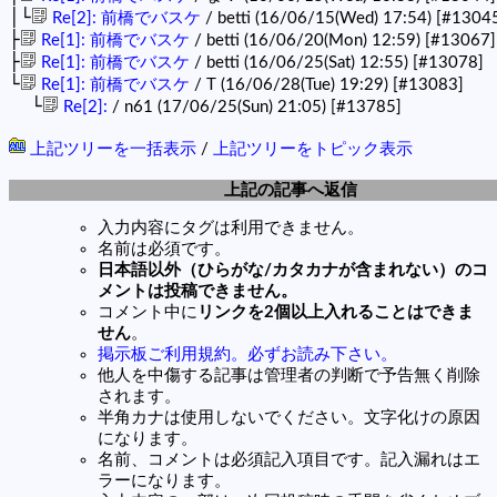
│└
Re[2]: 前橋でバスケ
/ betti (16/06/15(Wed) 17:54)
[#1304
├
Re[1]: 前橋でバスケ
/ betti (16/06/20(Mon) 12:59)
[#13067]
├
Re[1]: 前橋でバスケ
/ betti (16/06/25(Sat) 12:55)
[#13078]
└
Re[1]: 前橋でバスケ
/ T (16/06/28(Tue) 19:29)
[#13083]
└
Re[2]:
/ n61 (17/06/25(Sun) 21:05)
[#13785]
上記ツリーを一括表示
/
上記ツリーをトピック表示
上記の記事へ返信
入力内容にタグは利用できません。
名前は必須です。
日本語以外（ひらがな/カタカナが含まれない）のコ
メントは投稿できません。
コメント中に
リンクを2個以上入れることはできま
せん
。
掲示板ご利用規約。必ずお読み下さい。
他人を中傷する記事は管理者の判断で予告無く削除
されます。
半角カナは使用しないでください。文字化けの原因
になります。
名前、コメントは必須記入項目です。記入漏れはエ
ラーになります。