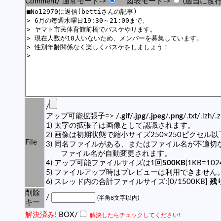
Comment/ 通常モード->
図表モード->
(適当に改行
/
アップ可能拡張子=> /
.gif
/
.jpg
/
.jpeg
/
.png
/.txt/.lzh/.
1) 太字の拡張子は画像として認識されます。
2) 画像は初期状態で縮小サイズ250×250ピクセル
File
3) 同名ファイルがある、またはファイル名が不適切
ファイル名が自動変更されます。
4) アップ可能ファイルサイズは1回
500KB
(1KB=10
5) ファイルアップ時はプレビューは利用できません
6) スレッド内の合計ファイルサイズ:[0/1500KB]
残り
削除
/
(半角8文字以内)
キー
解決済み!
BOX/
解決したらチェックしてください!