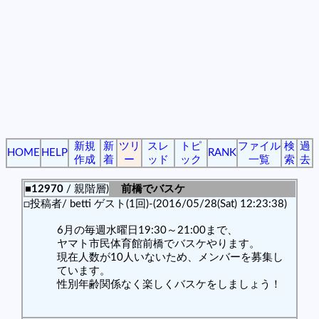
新規
新
ツリ
スレ
トピ
ファイル
検
過
HOME
HELP
RANK
作成
着
ー
ッド
ック
一覧
索
去
■12970
/ 親階層)
前橋でバスケ
□投稿者/ betti ゲスト(1回)-(2016/05/28(Sat) 12:23:38)
6月の毎週水曜日19:30～21:00まで、
ヤマト市民体育館前橋でバスケやります。
現在人数が10人いないため、メンバーを募集し
ています。
性別年齢関係なく楽しくバスケをしましょう！