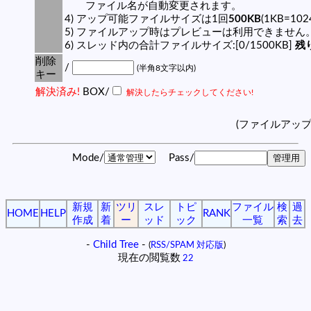
ファイル名が自動変更されます。
4) アップ可能ファイルサイズは1回
500KB
(1KB=10
5) ファイルアップ時はプレビューは利用できません
6) スレッド内の合計ファイルサイズ:[0/1500KB]
残り
削除
/
(半角8文字以内)
キー
解決済み!
BOX/
解決したらチェックしてください!
(ファイルアッ
Mode/
Pass/
新規
新
ツリ
スレ
トピ
ファイル
検
過
HOME
HELP
RANK
作成
着
ー
ッド
ック
一覧
索
去
-
Child Tree
-
(
RSS/SPAM 対応版
)
現在の閲覧数
22