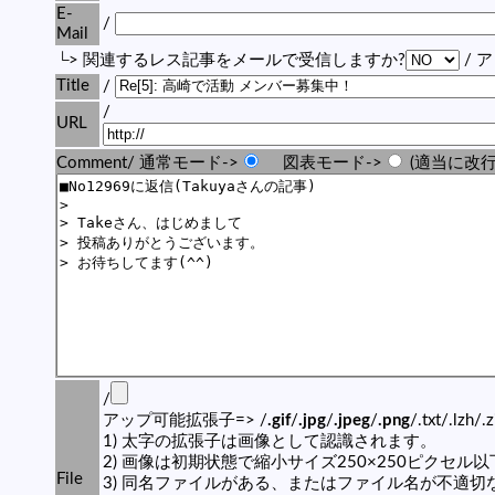
E-
/
Mail
└> 関連するレス記事をメールで受信しますか?
/ 
Title
/
/
URL
Comment/ 通常モード->
図表モード->
(適当に改行
/
アップ可能拡張子=> /
.gif
/
.jpg
/
.jpeg
/
.png
/.txt/.lzh/.
1) 太字の拡張子は画像として認識されます。
2) 画像は初期状態で縮小サイズ250×250ピクセル
File
3) 同名ファイルがある、またはファイル名が不適切