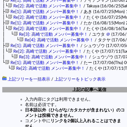
├
Re[1]: 高崎で活動 メンバー募集中！
/ アイアンマン (16/06/23
│└
Re[2]: 高崎で活動 メンバー募集中！
/ Takuya (16/06/25(Sa
├
Re[1]: 高崎で活動 メンバー募集中！
/ あき (16/07/25(Mon) 
│└
Re[2]: 高崎で活動 メンバー募集中！
/ たくや (16/07/25(Mo
├
Re[1]: 高崎で活動 メンバー募集中！
/ たか (16/08/15(Mon) 
│└
Re[2]: 高崎で活動 メンバー募集中！
/ たくや (16/08/16(Tue
│ └
Re[3]: 高崎で活動 メンバー募集中！
/ ユウタ
＠
(17/06/2
│ └
Re[4]: 高崎で活動 メンバー募集中！
/ タクヤ (17/06/23
├
Re[1]: 高崎で活動 メンバー募集中！
/ シュウゾウ (17/07/05(
│└
Re[2]: 高崎で活動 メンバー募集中！
/ たくや (17/07/11(Tue
│ └
Re[3]: 高崎で活動 メンバー募集中！
/ シュウゾウ (17/07/1
└
Re[1]: 高崎で活動 メンバー募集中！
/ たー (17/07/06(Thu) 0
└
Re[2]: 高崎で活動 メンバー募集中！
/ たくや (17/07/11(Tu
上記ツリーを一括表示
/
上記ツリーをトピック表示
上記の記事へ返信
入力内容にタグは利用できません。
名前は必須です。
日本語以外（ひらがな/カタカナが含まれない）のコ
メントは投稿できません。
コメント中に
リンクを2個以上入れることはできま
せん
。