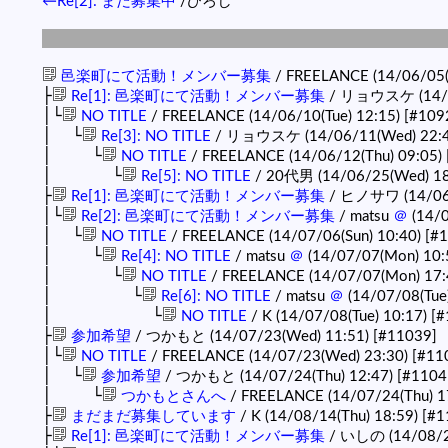
←Re[2]: まだ募集中
/ひろし
邑楽町にて活動！メンバー募集
/ FREELANCE (14/06/05(
├
Re[1]: 邑楽町にて活動！メンバー募集
/ リョウスケ (14/0
│└
NO TITLE
/ FREELANCE (14/06/10(Tue) 12:15)
[#109
│ └
Re[3]: NO TITLE
/ リョウスケ (14/06/11(Wed) 22:
│ └
NO TITLE
/ FREELANCE (14/06/12(Thu) 09:05)
│ └
Re[5]: NO TITLE
/ 20代男 (14/06/25(Wed) 18
├
Re[1]: 邑楽町にて活動！メンバー募集
/ ヒノサワ (14/06/
│└
Re[2]: 邑楽町にて活動！メンバー募集
/ matsu
＠
(14/0
│ └
NO TITLE
/ FREELANCE (14/07/06(Sun) 10:40)
[#
│ └
Re[4]: NO TITLE
/ matsu
＠
(14/07/07(Mon) 10:
│ └
NO TITLE
/ FREELANCE (14/07/07(Mon) 17:
│ └
Re[6]: NO TITLE
/ matsu
＠
(14/07/08(Tue
│ └
NO TITLE
/ K (14/07/08(Tue) 10:17)
[#
├
参加希望
/ つかもと (14/07/23(Wed) 11:51)
[#11039]
│└
NO TITLE
/ FREELANCE (14/07/23(Wed) 23:30)
[#11
│ └
参加希望
/ つかもと (14/07/24(Thu) 12:47)
[#1104
│ └
つかもとさんへ
/ FREELANCE (14/07/24(Thu) 1
├
まだまだ募集しています
/ K (14/08/14(Thu) 18:59)
[#1
├
Re[1]: 邑楽町にて活動！メンバー募集
/ いしの (14/08/29