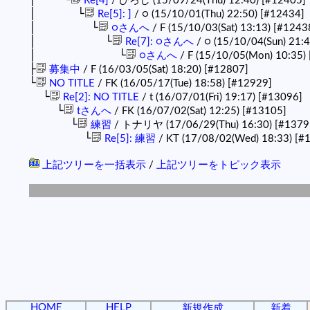
Re[4]
/ ひろし (15/09/24(Thu) 12:40)
[#12405]
│ └
Re[5]: ]
/ ○ (15/10/01(Thu) 22:50)
[#12434]
│ └
○さんへ
/ F (15/10/03(Sat) 13:13)
[#1243
│ └
Re[7]: ○さんへ
/ ○ (15/10/04(Sun) 21:
│ └
○さんへ
/ F (15/10/05(Mon) 10:35)
├
募集中
/ F (16/03/05(Sat) 18:20)
[#12807]
└
NO TITLE
/ FK (16/05/17(Tue) 18:58)
[#12929]
└
Re[2]: NO TITLE
/ t (16/07/01(Fri) 19:17)
[#13096]
└
tさんへ
/ FK (16/07/02(Sat) 12:25)
[#13105]
└
練習
/ トナリヤ (17/06/29(Thu) 16:30)
[#1379
└
Re[5]: 練習
/ KT (17/08/02(Wed) 18:33)
[#
上記ツリーを一括表示
/
上記ツリーをトピック表示
HOME
HELP
新規作成
新着