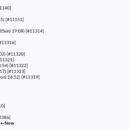
1140]
35)
[#11151]
2(Sun) 19:08)
[#11314]
#11316]
02)
[#11320]
#11321]
8:54)
[#11322]
:17)
[#11323]
on) 16:52)
[#11319]
10]
2386]
←Now