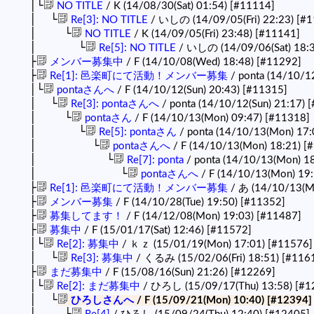
│└
NO TITLE
/ K (14/08/30(Sat) 01:54)
[#11114]
│ └
Re[3]: NO TITLE
/ いしの (14/09/05(Fri) 22:23)
[#1
│ └
NO TITLE
/ K (14/09/05(Fri) 23:48)
[#11141]
│ └
Re[5]: NO TITLE
/ いしの (14/09/06(Sat) 18:
├
メンバー募集中
/ F (14/10/08(Wed) 18:48)
[#11292]
├
Re[1]: 邑楽町にて活動！メンバー募集
/ ponta (14/10/1
│└
pontaさんへ
/ F (14/10/12(Sun) 20:43)
[#11315]
│ └
Re[3]: pontaさんへ
/ ponta (14/10/12(Sun) 21:17)
[
│ └
pontaさん
/ F (14/10/13(Mon) 09:47)
[#11318]
│ └
Re[5]: pontaさん
/ ponta (14/10/13(Mon) 17:
│ └
pontaさんへ
/ F (14/10/13(Mon) 18:21)
[
│ └
Re[7]: ponta
/ ponta (14/10/13(Mon) 1
│ └
pontaさんへ
/ F (14/10/13(Mon) 19
├
Re[1]: 邑楽町にて活動！メンバー募集
/ あ (14/10/13(M
├
メンバー募集
/ F (14/10/28(Tue) 19:50)
[#11352]
├
募集してます！
/ F (14/12/08(Mon) 19:03)
[#11487]
├
募集中
/ F (15/01/17(Sat) 12:46)
[#11572]
│└
Re[2]: 募集中
/ ｋｚ (15/01/19(Mon) 17:01)
[#11576]
│ └
Re[3]: 募集中
/ くるみ (15/02/06(Fri) 18:51)
[#116
├
まだ募集中
/ F (15/08/16(Sun) 21:26)
[#12269]
│└
Re[2]: まだ募集中
/ ひろし (15/09/17(Thu) 13:58)
[#1
│ └
ひろしさんへ
/ F (15/09/21(Mon) 10:40)
[#12394]
│ └