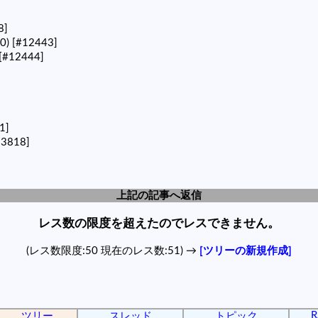
8]
40)
[#12443]
[#12444]
1]
13818]
上記の記事へ返信
レス数の限度を超えたのでレスできません。
(レス数限度:50 現在のレス数:51) →
[ツリーの新規作成]
R
ツリー
スレッド
トピック